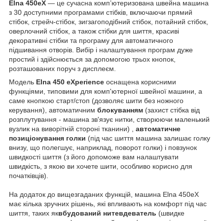
Elna 450eX
— це сучасна комп’ютеризована швейна машина
з 30 доступними програмами стібків, включаючи прямий
стібок, стрейч-стібок, зигзагоподібний стібок, потайний стібок,
оверлочний стібок, а також стібки для шиття, красиві
декоративні стібки та програму для автоматичного
підшивання отворів. Вибір і налаштування програм дуже
простий і здійснюється за допомогою трьох кнопок,
розташованих поруч з дисплеєм.
Модель
Elna 450 eXperience
оснащена корисними
функціями, типовими для комп'ютерної швейної машини, а
саме кнопкою старт/стоп (дозволяє шити без ножного
керування), автоматичним
блокуванням
(захист стібка від
розплутування - машина зв'язує нитки, створюючи маленький
вузлик на виворітній стороні тканини) ,
автоматичне
позиціонування голки
(під час шиття машина залишає голку
внизу, що полегшує, наприклад, поворот голки) і повзунок
швидкості шиття (з його допоможе вам налаштувати
швидкість, з якою ви хочете шити, особливо корисно для
початківців).
На додаток до вищезгаданих функцій, машина Elna 450eX
має кілька зручних рішень, які впливають на комфорт під час
шиття, таких як
вбудований нитевдеватель
(швидке