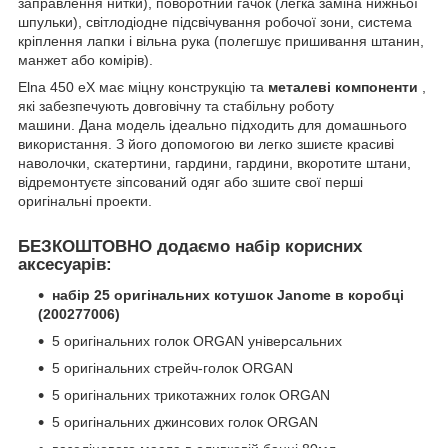
заправлення нитки), поворотний гачок (легка заміна нижньої
шпульки), світлодіодне підсвічування робочої зони, система
кріплення лапки і вільна рука (полегшує пришивання штанин,
манжет або комірів).
Elna 450 eX має міцну конструкцію та
металеві компоненти
,
які забезпечують довговічну та стабільну роботу
машини. Дана модель ідеально підходить для домашнього
використання. З його допомогою ви легко зшиєте красиві
наволочки, скатертини, гардини, гардини, вкоротите штани,
відремонтуєте зіпсований одяг або зшите свої перші
оригінальні проекти.
БЕЗКОШТОВНО додаємо набір корисних
аксесуарів:
набір 25 оригінальних котушок Janome в коробці
(200277006)
5 оригінальних голок ORGAN універсальних
5 оригінальних стрейч-голок ORGAN
5 оригінальних трикотажних голок ORGAN
5 оригінальних джинсових голок ORGAN