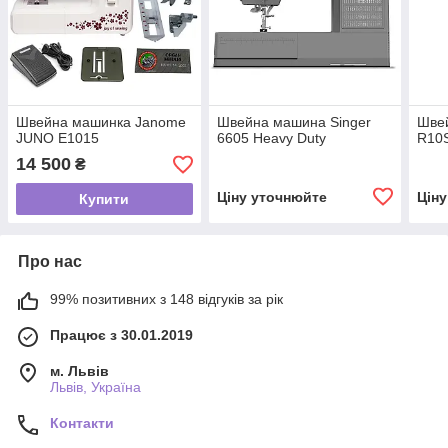
Швейна машинка Janome
Швейна машина Singer
Шве
JUNO E1015
6605 Heavy Duty
R10
14 500
₴
Ціну уточнюйте
Цін
Купити
Про нас
99% позитивних з 148 відгуків за рік
Працює з 30.01.2019
м. Львів
Львів, Україна
Контакти