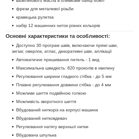
вазелінового масла в оливковій банці 80мл
фрези для металевої різьби
кравецька рулетка
набір 12 машинних ниток різних кольорів
Основні характеристики та особливості:
Доступно 30 програм швів, включаючи прямі шви,
зигзаг, оверлок, атлас, декоративні шви, аплікації
Автоматичне пришивання петель - 1 вид
Максимальна швидкість: 820 проколів в хвилину
Регулювання ширини гладкого стібка - до 5 мм
Плавне регулювання довжини стібка - до 4 мм
Можливе шиття подвійною голкою
Можливість зворотного шиття
Вбудований ниткоріз на корпусі машини
Вбудований нитковдевач
Регулювання натягу верхньої нитки
Вбудована шпулька