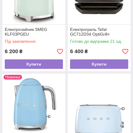
Електрочайник SMEG
Електрогриль Tefal
KLF03PGEU
GC712D34 OptiGrill+
Під замовлення
Готово до відправки 21 од.
6 200
6 400
₴
₴
Купити
Купити
Новинка