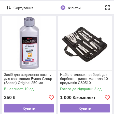
Сортування
0
Фільтри
Засіб для видалення накипу
Набір столових приборів для
для кавомашин Evoca Group
барбекю, грилю, мангала 10
(Saeco) Original 250 мл
предметів G80510
В наявності 10 од.
Готово до відправки 3 од.
350
1 000
₴
₴/комплект
Купити
Купити