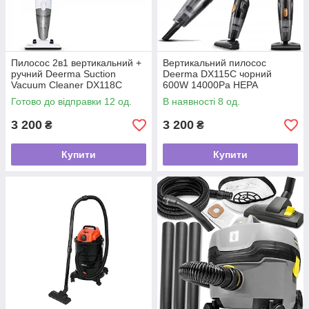
Пилосос 2в1 вертикальний +
Вертикальний пилосос
ручний Deerma Suction
Deerma DX115C чорний
Vacuum Cleaner DX118C
600W 14000Pa HEPA
16000Pa 600W HEPA
Готово до відправки 12 од.
В наявності 8 од.
3 200
3 200
₴
₴
Купити
Купити