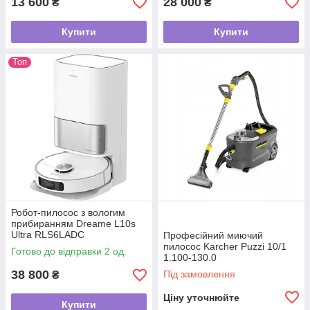
13 600
28 000
₴
₴
Купити
Купити
Топ
Робот-пилосос з вологим
прибиранням Dreame L10s
Ultra RLS6LADC
Професійний миючий
пилосос Karcher Puzzi 10/1
Готово до відправки 2 од.
1.100-130.0
38 800
Під замовлення
₴
Ціну уточнюйте
Купити