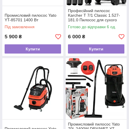
Професійний пилосос
Промисловий пилосос Yato
Karcher T 7/1 Classic 1.527-
YT-85701 1400 Вт
181.0 Пилосос для сухого
прибирання
Під замовлення
Готово до відправки 6 од.
5 900
6 000
₴
₴
Купити
Купити
Промисловий пилосос Yato
Промисловий пилосос Yato
70L 2400W DRY/WET YT-