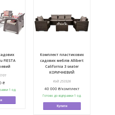
садових
Комплект пластикових
u FIESTA
садових меблів Allibert
жевий
California 3 seater
КОРИЧНЕВИЙ
7/01
253326
0 ₴
40 000 ₴/комплект
равки 1 од.
Готово до відправки 1 од.
ти
Купити