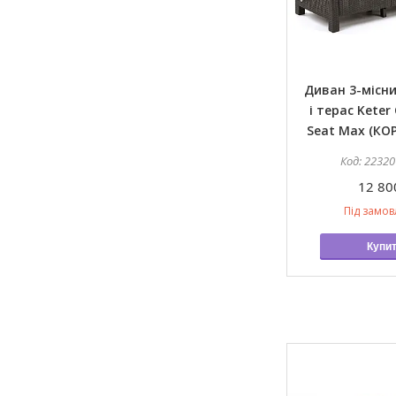
Диван 3-місни
і терас Keter
Seat Max (К
22320
12 80
Під замо
Купи