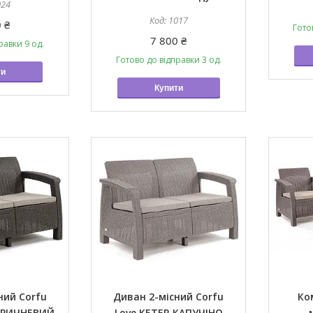
024
1017
 ₴
Гото
7 800 ₴
равки 9 од.
Готово до відправки 3 од.
ти
Купити
ний Corfu
Диван 2-місний Corfu
Ко
КОРИЧНЕВИЙ
Love KETER КАПУЧІНО