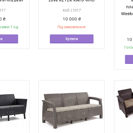
пл
017
L1017
Week
0 ₴
10 000 ₴
равки 1 од.
Під замовлення
10
ти
Купити
Гото