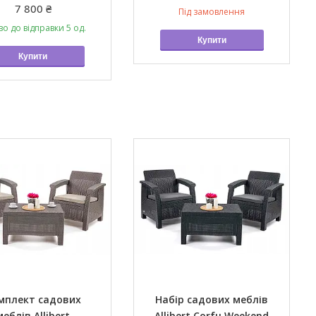
7 800 ₴
Під замовлення
во до відправки 5 од.
Купити
Купити
мплект садових
Набір садових меблів
меблів Allibert
Allibert Corfu Weekend