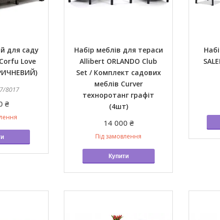
й для саду
Набір меблів для тераси
Набі
 Corfu Love
Allibert ORLANDO Club
SAL
ОРИЧНЕВИЙ)
Set / Комплект садових
меблів Curver
7/8017
техноротанг графіт
0 ₴
(4шт)
влення
14 000 ₴
Під замовлення
ти
Купити