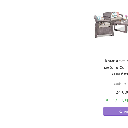
Комплект 
меблів Corf
LYON бе
101
24 00
Готово до відп
Купи