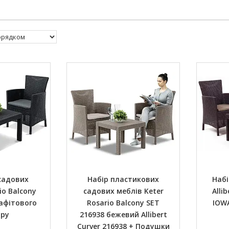
садових
Набір пластикових
Набі
io Balcony
садових меблів Keter
Alli
афітового
Rosario Balcony SET
IOW
ору
216938 бежевий Allibert
Curver 216938 + Подушки