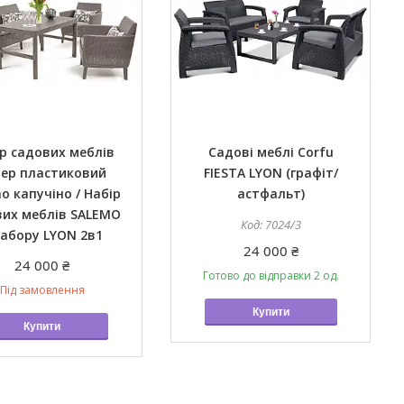
р садових меблів
Садові меблі Corfu
тер пластиковий
FIESTA LYON (графіт/
o капучіно / Набір
астфальт)
вих меблів SALEMO
7024/3
набору LYON 2в1
24 000 ₴
24 000 ₴
Готово до відправки 2 од.
Під замовлення
Купити
Купити