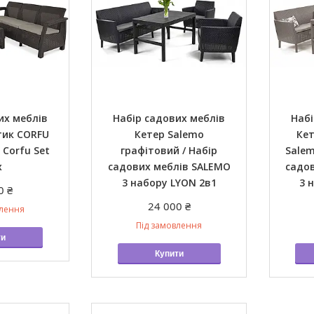
их меблів
Набір садових меблів
Набі
стик CORFU
Кетер Salemo
Ке
 Corfu Set
графітовий / Набір
Salem
x
садових меблів SALEMO
садо
3 набору LYON 2в1
3 
0 ₴
24 000 ₴
влення
Під замовлення
ти
Купити