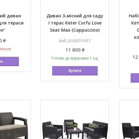
ний диван
Диван 3-місний для саду
Набі
для тераси
і терас Keter Corfu Love
Ке
нг'
Seat Max (Cappuccino)
к
0 ₴
223207/1017
влення
11 800 ₴
12
Готово до відправки 1 од.
ти
Купити