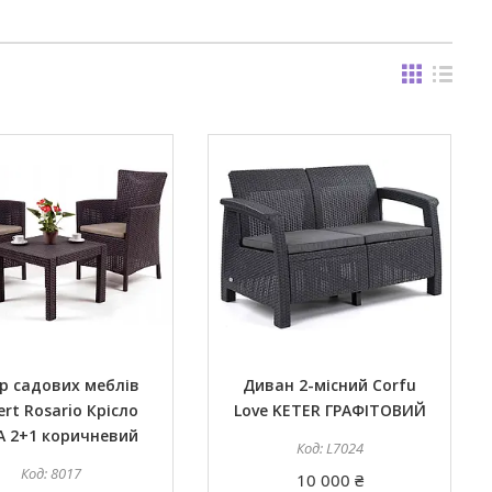
р садових меблів
Диван 2-місний Corfu
bert Rosario Крісло
Love KETER ГРАФІТОВИЙ
A 2+1 коричневий
L7024
8017
10 000 ₴