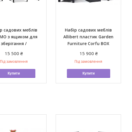
р садових меблів
Набір садових меблів
EMO з ящиком для
Allibert пластик Garden
зберігання /
Furniture Corfu BOX
15 500 ₴
15 900 ₴
Під замовлення
Під замовлення
Купити
Купити