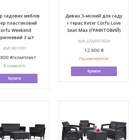
р садових меблів
Диван 3-місний для саду
тер пластиковий
і терас Keter Corfu Love
Corfu Weekend
Seat Max (ГРАФІТОВИЙ)
оричневий 3 шт
223207/7024
8017/01
12 800 ₴
 800 ₴/комплект
Під замовлення
В наявності
Купити
Купити