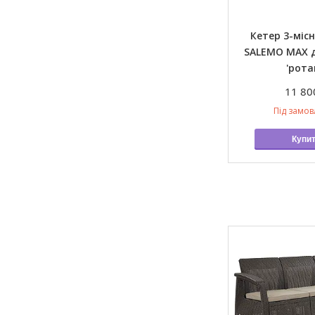
Кетер 3-міс
SALEMO MAX 
'рота
11 80
Під замо
Купи