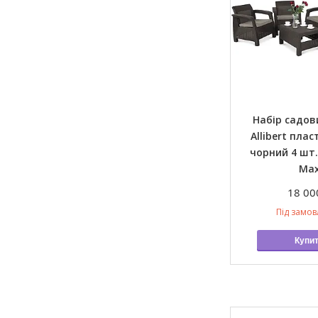
Набір садов
Allibert пла
чорний 4 шт.
Ma
18 00
Під замо
Купи