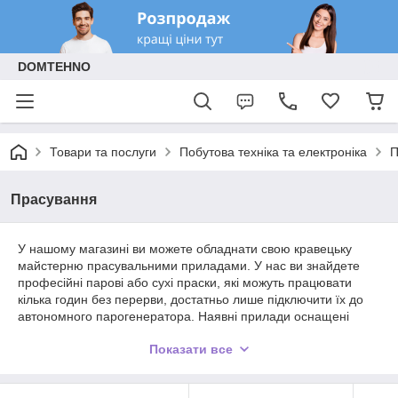
DOMTEHNO
Товари та послуги
Побутова техніка та електроніка
П
Прасування
У нашому магазині ви можете обладнати свою кравецьку
майстерню прасувальними приладами. У нас ви знайдете
професійні парові або сухі праски, які можуть працювати
кілька годин без перерви, достатньо лише підключити їх до
автономного парогенератора. Наявні прилади оснащені
стійкою і пробковою ручкою. Завдяки нашим виробам ви
Показати все
можете прасувати та розгладити навіть самі м’яті
матеріали. Як парові, так і сухі моделі дозволять досягти
найвищої та промислової якості прасування.