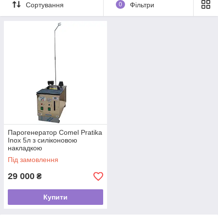
Сортування
0
Фільтри
У нашій пропозиції також є прасувальні дошки з
парогенератором або без нього. Деякі моделі мають функцію
всмоктування та електропідігрів, завдяки чому випрасувані
матеріали зберігають хорошу якість. Вони також мають
функцію складання, тому не займають багато
місця. Професійна промислова праска та столи - це ще не
все! Крім того, в нашому магазині ви можете придбати
прасування, відпарювачі, парогенератори, парові щітки та
багато різних деталей і аксесуарів. Запрошуємо Вас
ознайомитися з нашою привабливою пропозицією.
Парогенератор Comel Pratika
Inox 5л з силіконовою
накладкою
Під замовлення
29 000
₴
Купити