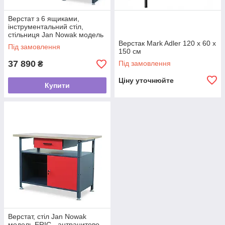
Верстат з 6 ящиками,
інструментальний стіл,
стільниця Jan Nowak модель
FRANK 170x60x85
Верстак Mark Adler 120 х 60 х
Під замовлення
150 см
37 890
Під замовлення
₴
Ціну уточнюйте
Купити
Верстат, стіл Jan Nowak
модель ERIC - антрацитово-