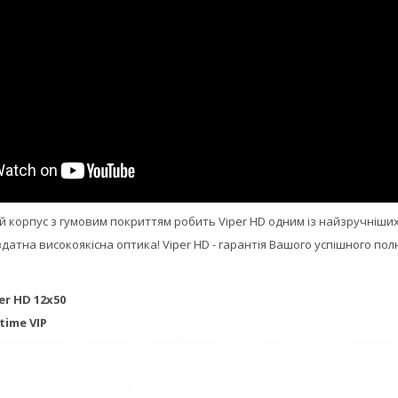
й корпус з гумовим покриттям робить Viper HD одним із найзручніших б
здатна високоякісна оптика! Viper HD - гарантія Вашого успішного по
er HD 12x50
time VIP