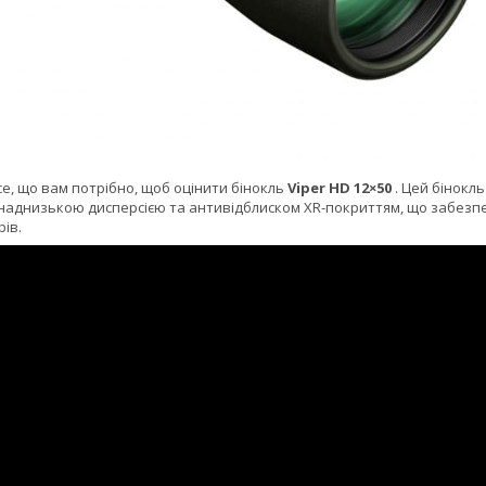
се, що вам потрібно, щоб оцінити бінокль
Viper HD 12×50
. Цей бінокл
з наднизькою дисперсією та антивідблиском XR-покриттям, що забезпе
ів.