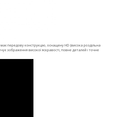
ь має передову конструкцію, оснащену HD (висока роздільна
чує зображення високої яскравості, повне деталей і точне