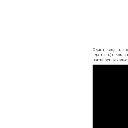
Один погляд – це в
здатність) склом і
відтворення кольор