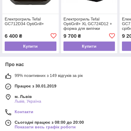
Електрогриль Tefal
Електрогриль Tefal
Елек
GC712D34 OptiGrill+
OptiGrill+ XL GC724D12 +
GC71
форма для випічки
сріб
вафе
6 400
9 700
9 2
₴
₴
Купити
Купити
Про нас
99% позитивних з 149 відгуків за рік
Працює з 30.01.2019
м. Львів
Львів, Україна
Контакти
Сьогодні працює з 08:00 до 20:00
Показати весь графік роботи