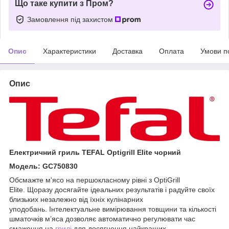
Що таке купити з Пром?
Замовлення під захистом
Опис
Характеристики
Доставка
Оплата
Умови п
Опис
Електричний гриль TEFAL Optigrill Elite чорний
Модель: GC750830
Обсмажте м'ясо на першокласному рівні з OptiGrill
Elite. Щоразу досягайте ідеальних результатів і радуйте своїх
близьких незалежно від їхніх кулінарних
уподобань. Інтелектуальне вимірювання товщини та кількості
шматочків м’яса дозволяє автоматично регулювати час
смаження на
грилі
для досягнення найкращих