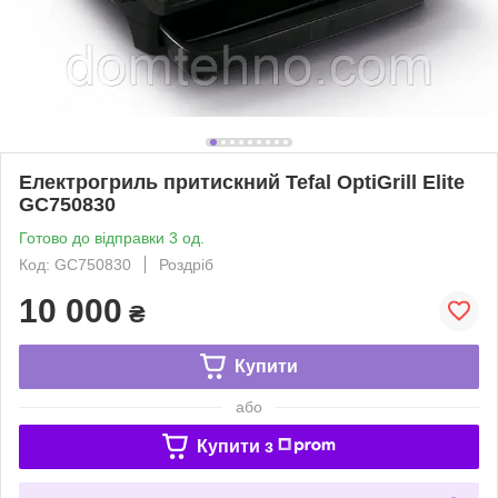
Електрогриль притискний Tefal OptiGrill Elite
GC750830
Готово до відправки 3 од.
Код: GC750830
Роздріб
10 000
₴
Купити
або
Купити з