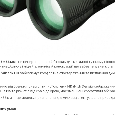
5 × 56 мм
- це неперевершений бінокль для мисливців у цьому ціново
ивідблиску і міцній алюмінієвій конструкції, що забезпечує легкість і
ondback HD
забезпечує комфортне спостереження та виявлення дичи
нню відібраних призм оптичної системи
HD
(High Density) зображенн
тністю
та різкістю від краю до краю, має зменшені хроматичні аберац
× 56 мм — це модель, призначена для мисливців, ентузіастів природ
дних умов