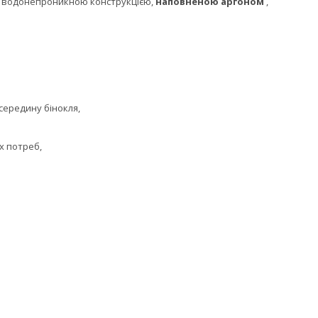
), водонепроникною конструкцією,
наповненою аргоном
,
середину бінокля,
х потреб,