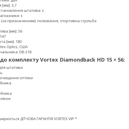
 [мм]: 3,7
становлення штатива: є
аглазники: є
 (за призначенням): полювання, спортивна стрільба
тива [мм]: 56
147
та [мм]: 180
tex Optics, США
чальника: DB-218
о комплекту Vortex Diamondback HD 15 × 56:
 для штатива
нь
 очищення оптики
обника
обника
клянок
ширюється ДІТЧОВА ГАРАНТІЯ VORTEX VIP *