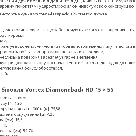
ізняється
дуже великою дальністю дії
(найбільшою в своєму класі
аровим покриттям і ударостійкою алюмінієво-гумовою конструкцією.
ранспортна сумка
Vortex Glasspack
із системою джгута.
 діелектричні покриття, що забезпечують високу світлопроникність,
вої корекції,
даху,
рантує водонепроникність і запобігає потраплянню пилу та вологи в
ргоном запобігає випаровуванню оптики зсередини,
неслизька поверхня забезпечує гарне зчеплення,
окуляри дозволяють зручно налаштувати бінокль відповідно до ваши
егулювання фокусу обох стекол,
трій.
і бінокля Vortex Diamondback HD 15 × 56:
ий газ: аргон
ру [°]: 4,36
ору на відстані 1000 м [м]: 76,58
дстань фокусування [м]: 4,26
ка [мм]: 15,6
: 15
уляра [мм]: 59-76
тема: дах