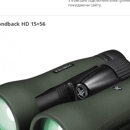
У компанії підключені електронн
покидаючи сайту.
ondback HD 15×56