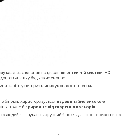
му класі, заснований на ідеальній
оптичній системі HD
,
 довговічність у будь-яких умовах.
ни навіть у несприятливих умовах освітлення.
я в бінокль характеризується
надзвичайно високою
ії та точне й
природне відтворення кольорів
.
и та людей, які шукають зручний бінокль для спостереження на