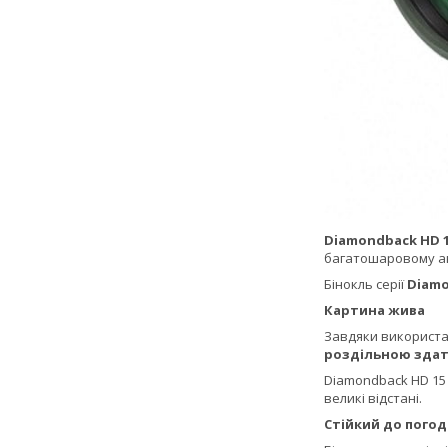
Diamondback HD 1
багатошаровому ант
Бінокль серії
Diam
Картина жива
Завдяки використа
роздільною зда
Diamondback HD 15 
великі відстані.
Стійкий до пого