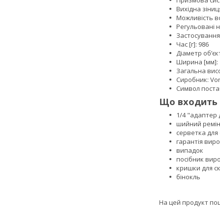
Вихідна зіниця
Можливість в
Регульовані н
Застосування
Час [г]: 986
Діаметр об’єк
Ширина [мм]: 
Загальна висо
Сиробник: Vor
Символ поста
Що входить д
1/4 "адаптер
шийний ремі
серветка для
гарантія вир
випадок
посібник вир
кришки для с
бінокль
На цей продукт по