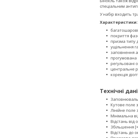
Бінокль також відр
спеціальним антип
У набір входить т
Характеристики:
багатошарові
покриття фазо
призма типу 
ущільнення га
заповнення а
прогумована 
регульовані 
центральне р
корекція діоп
Технічні дан
Заповнювальн
Кутове поле зо
Лінійне поле з
Мінімальна ві
Відстань від о
Збільшення [×]
Відстань до ок
Призмова сис