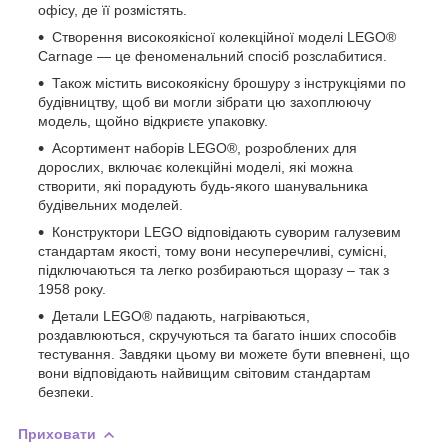
офісу, де її розмістять.
Створення високоякісної колекційної моделі LEGO®
Carnage — це феноменальний спосіб розслабитися.
Також містить високоякісну брошуру з інструкціями по
будівництву, щоб ви могли зібрати цю захоплюючу
модель, щойно відкриєте упаковку.
Асортимент наборів LEGO®, розроблених для
дорослих, включає колекційні моделі, які можна
створити, які порадують будь-якого шанувальника
будівельних моделей.
Конструктори LEGO відповідають суворим галузевим
стандартам якості, тому вони несуперечливі, сумісні,
підключаються та легко розбираються щоразу – так з
1958 року.
Детали LEGO® падають, нагріваються,
роздавлюються, скручуються та багато інших способів
тестування. Завдяки цьому ви можете бути впевнені, що
вони відповідають найвищим світовим стандартам
безпеки.
Приховати