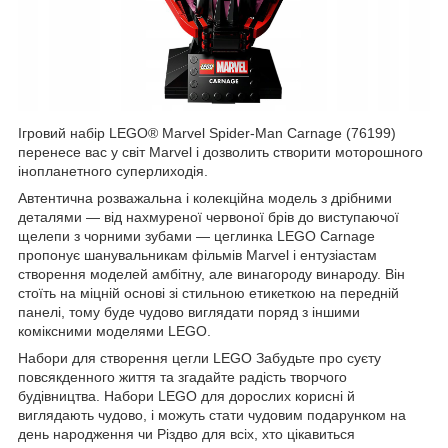
Ігровий набір LEGO® Marvel Spider-Man Carnage (76199)
перенесе вас у світ Marvel і дозволить створити моторошного
інопланетного суперлиходія.
Автентична розважальна і колекційна модель з дрібними
деталями — від нахмуреної червоної брів до виступаючої
щелепи з чорними зубами — цеглинка LEGO Carnage
пропонує шанувальникам фільмів Marvel і ентузіастам
створення моделей амбітну, але винагороду винароду. Він
стоїть на міцній основі зі стильною етикеткою на передній
панелі, тому буде чудово виглядати поряд з іншими
коміксними моделями LEGO.
Набори для створення цегли LEGO Забудьте про суєту
повсякденного життя та згадайте радість творчого
будівництва. Набори LEGO для дорослих корисні й
виглядають чудово, і можуть стати чудовим подарунком на
день народження чи Різдво для всіх, хто цікавиться