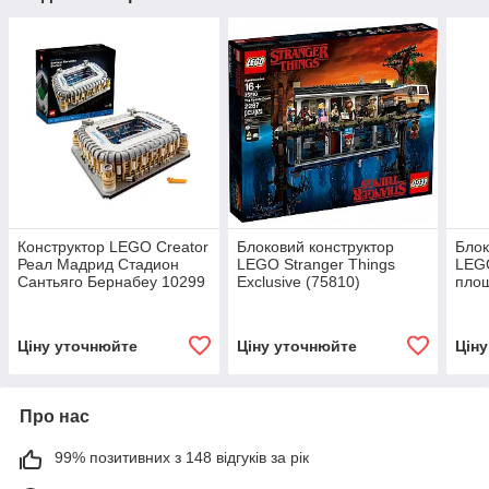
Конструктор LEGO Creator
Блоковий конструктор
Блок
Реал Мадрид Стадион
LEGO Stranger Things
LEGO
Сантьяго Бернабеу 10299
Exclusive (75810)
пло
Ціну уточнюйте
Ціну уточнюйте
Цін
Про нас
99% позитивних з 148 відгуків за рік