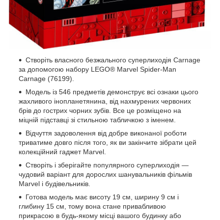
Створіть власного безжального суперлиходія Carnage
за допомогою набору LEGO® Marvel Spider-Man
Carnage (76199).
Модель із 546 предметів демонструє всі ознаки цього
жахливого інопланетянина, від нахмурених червоних
брів до гострих чорних зубів. Все це розміщено на
міцній підставці зі стильною табличкою з іменем.
Відчуття задоволення від добре виконаної роботи
триватиме довго після того, як ви закінчите зібрати цей
колекційний гаджет Marvel.
Створіть і зберігайте популярного суперлиходія —
чудовий варіант для дорослих шанувальників фільмів
Marvel і будівельників.
Готова модель має висоту 19 см, ширину 9 см і
глибину 15 см, тому вона стане привабливою
прикрасою в будь-якому місці вашого будинку або