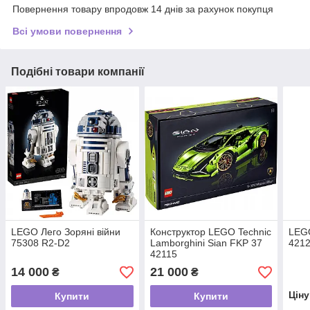
Повернення товару впродовж 14 днів за рахунок покупця
Всі умови повернення
Подібні товари компанії
LEGO Лего Зоряні війни
Конструктор LEGO Technic
LEGO
75308 R2-D2
Lamborghini Sian FKP 37
421
42115
14 000
21 000
₴
₴
Цін
Купити
Купити