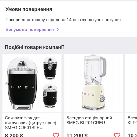
Умови повернення
Повернення товару впродовж 14 днів за рахунок покупця
Всі умови повернення
Подібні товари компанії
Соковитискач для
Блендер стаціонарний
Еле
цитрусових (цитрус-прес)
SMEG BLF01CREU
KLF
SMEG CJF01BLEU
8 200
11 200
10 
₴
₴