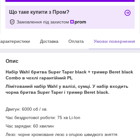
Що таке купити з Пром?
Замовлення під захистом
арактеристики
Доставка
Оплата
Умови повернення
Опис
Набір Wahl бритва Super Taper black + тример Beret black
Combo в чохлі гарантійний PL
Лімітований набір Wahl у валізі, сумці. У набір входить
чорна бритва Super Taper і тример Beret black.
Двигун: 6000 об / хв.
Час бездротової роботи: 75 хв Li-Ion
Час зарядки: 60 хвилин
Лезо: чорне хромоване лезо з опцією швидкого зняття