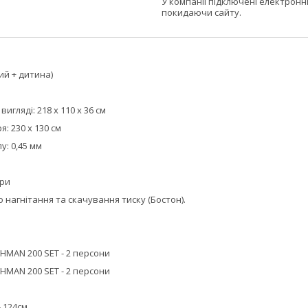
У компанії підключені електронн
покидаючи сайту.
лий + дитина)
игляді: 218 x 110 x 36 см
я: 230 х 130 см
у: 0,45 мм
ери
 нагнітання та скачування тиску (Бостон).
- 124см