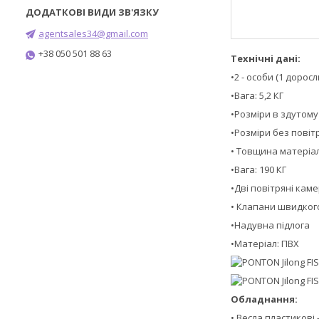
agentsales34@gmail.com
+38 050 501 88 63
Технічні дані:
•2 - особи (1 дорос
•Вага: 5,2 КГ
•Розміри в здутому в
•Розміри без повітр
• Товщина матеріал
•Вага: 190 КГ
•Дві повітряні кам
• Клапани швидкого
•Надувна підлога
•Матеріал: ПВХ
Обладнання:
• Весла пластикові 