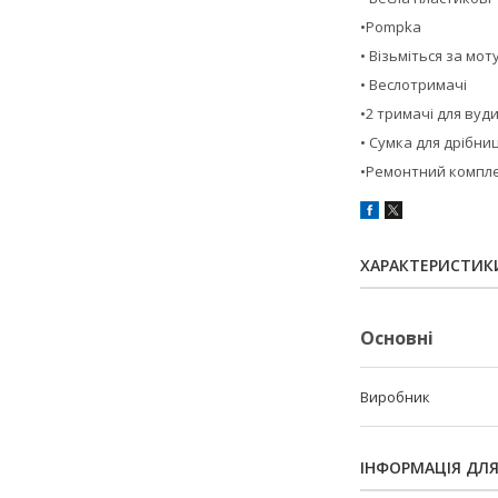
•Pompka
• Візьміться за мо
• Веслотримачі
•2 тримачі для вуд
• Сумка для дрібни
•Ремонтний компл
ХАРАКТЕРИСТИК
Основні
Виробник
ІНФОРМАЦІЯ ДЛ