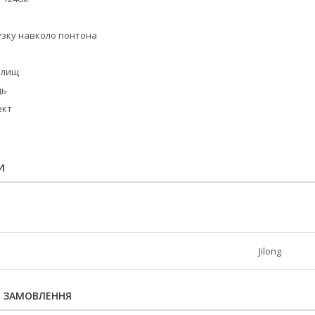
тузку навколо понтона
илищ
ць
ект
И
Jilong
Я ЗАМОВЛЕННЯ