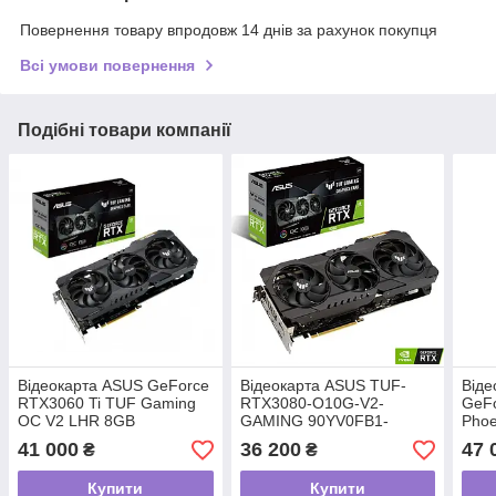
Повернення товару впродовж 14 днів за рахунок покупця
Всі умови повернення
Подібні товари компанії
Відеокарта ASUS GeForce
Відеокарта ASUS TUF-
Віде
RTX3060 Ti TUF Gaming
RTX3080-O10G-V2-
GeF
OC V2 LHR 8GB
GAMING 90YV0FB1-
Phoe
M0NM00
GDD
41 000
36 200
47 
₴
₴
Купити
Купити