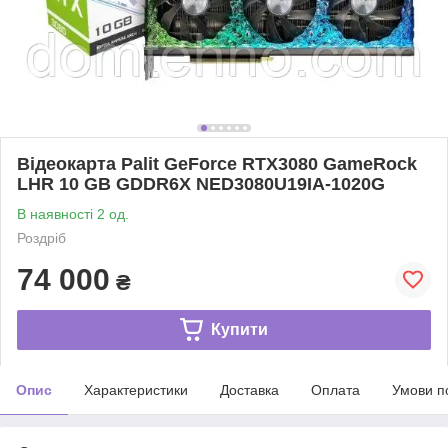
Відеокарта Palit GeForce RTX3080 GameRock
LHR 10 GB GDDR6X NED3080U19IA-1020G
В наявності 2 од.
Роздріб
74 000
₴
Купити
Опис
Характеристики
Доставка
Оплата
Умови п