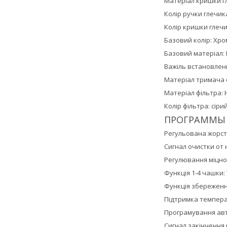
Матеріал кришки г
Колір ручки глечик
Колір кришки глечи
Базовий колір: Хр
Базовий матеріал:
Важіль встановлен
Матеріал тримача 
Матеріал фільтра: 
Колір фільтра: сіри
ПРОГРАММЫ
Регульована жорстк
Сигнал очистки от 
Регулювання міцност
Функція 1-4 чашки:
Функція збереженн
Підтримка температ
Програмування авт
Сигнал закінчення