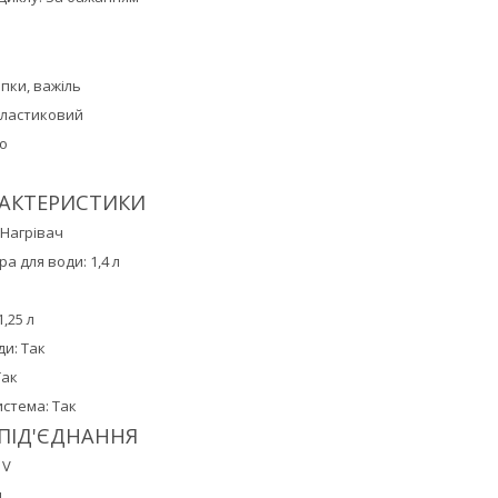
пки, важіль
Пластиковий
ло
РАКТЕРИСТИКИ
 Нагрівач
а для води: 1,4 л
,25 л
ди: Так
Так
стема: Так
ПІД'ЄДНАННЯ
 V
ц