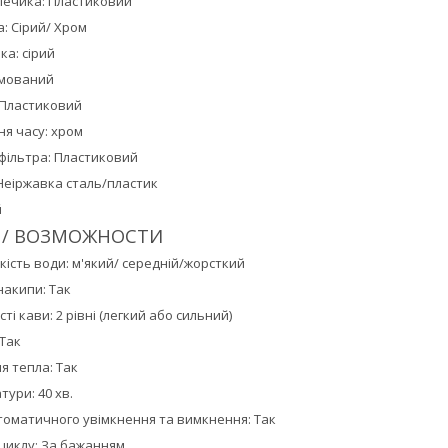
лечика: Пластиковий
а: Сірий/ Хром
ка: сірий
омований
 Пластиковий
ня часу: хром
фільтра: Пластиковий
Неіржавка сталь/пластик
й
 / ВОЗМОЖНОСТИ
ість води: м'який/ середній/жорсткий
накипи: Так
і кави: 2 рівні (легкий або сильний)
 Так
я тепла: Так
ури: 40 хв.
оматичного увімкнення та вимкнення: Так
 циклу: За бажанням