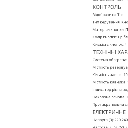
КОНТРОЛЬ
Відобразити: Так
Тип керування: Кно
Матеріал кнопки: 
Колір кнопки: Сріб
Кількість кнопок: 4
ТЕХНІЧНІ ХА
Система обогрева:
Місткість резервуар
Кількість чашок: 10
Місткість кавника: 1
Індикатор рівня во
Нековзна основа: 
Протикрапельна си
ЕЛЕКТРИЧНЕ 
Напруга (В): 220-240
Частота Гц: 50/60 Г