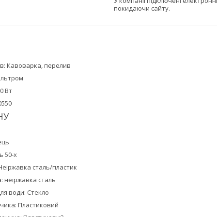
У компанії підключені електронн
покидаючи сайту.
ів: Кавоварка, перелив
ільтром
50 Вт
0550
НУ
ець
ь 50-х
 Неіржавка сталь/пластик
: неіржавка сталь
ля води: Стекло
ечика: Пластиковий