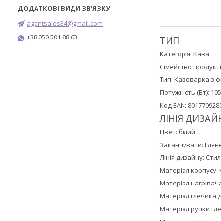
agentsales34@gmail.com
+38 050 501 88 63
ТИП
Категорія: Кава
Сімейство продукт
Тип: Кавоварка з ф
Потужність (Вт): 10
Код EAN: 801770928
ЛІНІЯ ДИЗАЙ
Цвет: білий
Заканчувати: Глян
Лінія дизайну: Стил
Матеріал корпусу:
Матеріал нагрівача
Матеріал глечика д
Матеріал ручки гл