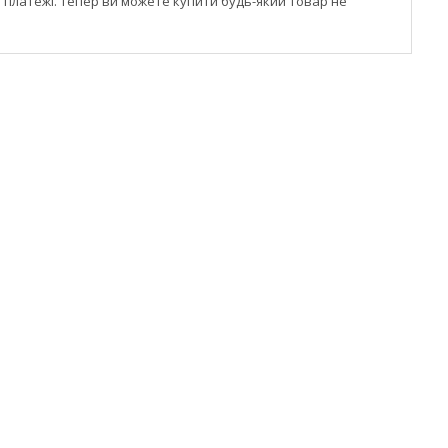
і платежі. Тепер ви можете купити будь-який товар не