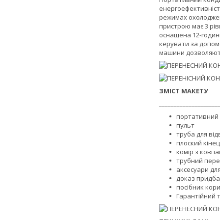
енергоефективніст
режимах охолоджен
пристрою має 3 рі
оснащена 12-годин
керувати за допомо
машини дозволяють
ЗМІСТ МАКЕТУ
____________________
портативний к
пульт
труба для від
плоский кіне
комір з ковп
трубний перех
аксесуари для
доказ придба
посібник кор
Гарантійний т