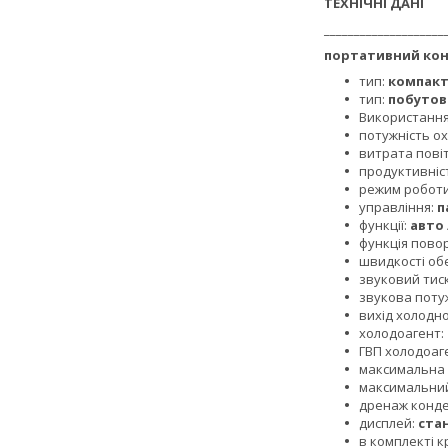
ТЕХНІЧНІ ДАНІ
____________________
портативний ко
тип:
компак
тип:
побутов
Використанн
потужність о
витрата пові
продуктивніс
режим робот
управління:
п
функції:
авто
функція пово
швидкості об
звуковий тис
звукова поту
вихід холодно
холодоагент:
ГВП холодоаг
максимальна
максимальний
дренаж конде
дисплей:
ста
в комплекті 