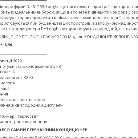
онери фірми De & # 39; Longhi - це високоякісні пристрої, що харак
обить їх ідеальним вибором, якщо ви хочете підвищити комфорт у св
и чудові характеристики з мінімальним споживанням енергії, а пере
ористовуються при будівництві цих пристроїв, є запорукою надійнос
ьки всі кондиціонери De'Longhi використовують природний, нетоксич
HI N90
__________________________
екції 2020
потужність охолодження 2,5 кВт
клас: А.
холодоагент R290
нологія
ляції
ення
обертання вентилятора
іння зі світлодіодним дисплеєм
таймер і термостат
учного транспортування
90 ECO САМИЙ ПЕРЕНАЖНИЙ КОНДИЦІОНЕР
іонер De Longhi PAC N90 ECO Silent - це пристрій, що характеризує