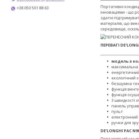
Портативні кондиці
+38 050 501 88 63
інноваціями - що р
здатні підтримуват
матеріалів, що вик
середовище, оскіл
ПЕРЕВАГІ DE'LONG
____________________
модель з кол
максимальна 
енергетичний 
екологічний 
безшумна тех
функція венти
функція осуш
3 швидкості 
панель управл
пульт
електронний 
ручки для зр
DE'LONGHI PAC N
Портативний кондиц