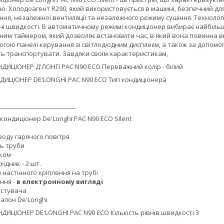
ю. Холодоагент R290, який використовується в машині, безпечний д
ня, незалежної вентиляції та незалежного режиму сушіння. Технолог
вні швидкості. В автоматичному режимі кондиціонер вибирає найбіл
ним таймером, який дозволяє встановити час, в який вона повинна 
гою панелі керування зі світлодіодним дисплеєм, а також за допомо
 транспортувати. Завдяки своїм характеристикам,
__________________________
ондиціонер De'Longhi PAC N90 ECO Silent
воду гарячого повітря
ць труби
аком
ідник - 2 шт.
 настінного кріплення на трубі
ння -
в електронному вигляді
истувача
алон De'Longhi