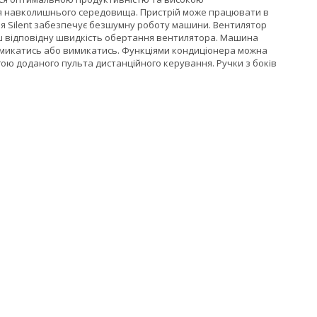
ля навколишнього середовища. Пристрій може працювати в
ія Silent забезпечує безшумну роботу машини. Вентилятор
ьш відповідну швидкість обертання вентилятора. Машина
вмикатись або вимикатись. Функціями кондиціонера можна
гою доданого пульта дистанційного керування. Ручки з боків