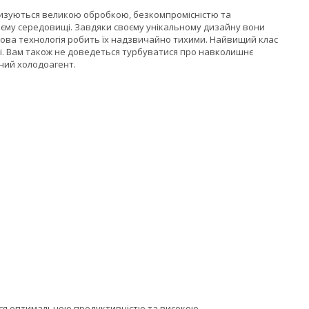
теризуються великою обробкою, безкомпромісністю та
оєму середовищі. Завдяки своєму унікальному дизайну вони
дова технологія робить їх надзвичайно тихими. Найвищий клас
ті. Вам також не доведеться турбуватися про навколишнє
ний холодоагент.
ться оптимальною продуктивністю та високою