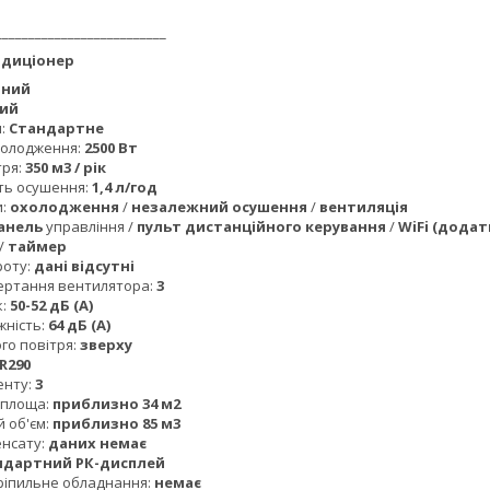
__________________________
ндиціонер
тний
ий
я:
Стандартне
холодження:
2500 Вт
тря:
350 м3 / рік
ть осушення:
1,4 л/год
и:
охолодження
/
незалежний осушення
/
вентиляція
анель
управління /
пульт дистанційного керування
/
WiFi (додат
/
таймер
роту:
дані відсутні
ертання вентилятора:
3
к:
50-52 дБ (А)
жність:
64 дБ (А)
го повітря:
зверху
R290
енту:
3
 площа:
приблизно 34 м2
 об'єм:
приблизно 85 м3
нсату:
даних немає
ндартний РК-дисплей
кріпильне обладнання:
немає