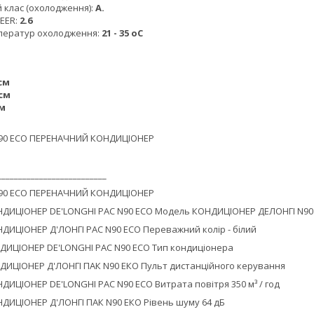
 клас (охолодження):
А.
 EER:
2.6
ператур охолодження:
21 - 35 oC
 см
 см
см
__________________________