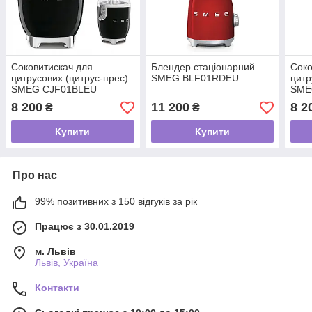
Соковитискач для
Блендер стаціонарний
Соко
цитрусових (цитрус-прес)
SMEG BLF01RDEU
цитр
SMEG CJF01BLEU
SME
8 200
11 200
8 2
₴
₴
Купити
Купити
Про нас
99% позитивних з 150 відгуків за рік
Працює з 30.01.2019
м. Львів
Львів, Україна
Контакти