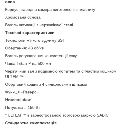
опис
Корпус і зарядна камера виготовлені з пластику
Хромована основа
Важіль активації з нержавіючої сталі
Технічні характеристики
Технологія м'якого віджиму SST
Обертання: 43 об/хв
Важіль регулювання консистенції соку
Чаша Tritan™ на 500 мл
Черв'ячний вал з подвійною лопатею та сітчастим кошиком
ULTEM ™
Обертовий кошик з 4 силіконовими щітками
Функція «Реверс».
Нековзкі ніжки
Потужність: 150 Вт
* ULTEM ™ є зареєстрованою торговою маркою SABIC
Стандартна комплектація