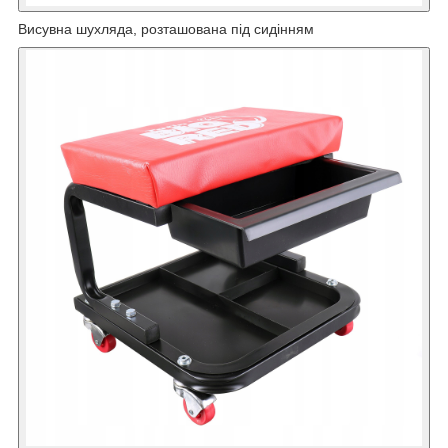
Висувна шухляда, розташована під сидінням