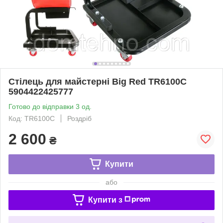
Стілець для майстерні Big Red TR6100C
5904422425777
Готово до відправки 3 од.
Код: TR6100C
Роздріб
2 600
₴
Купити
або
Купити з