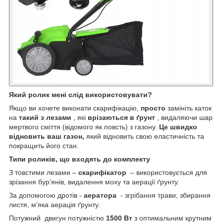
Який ролик мені слід використовувати?
Якщо ви хочете виконати скарифікацію,
просто
замініть каток
на
такий з лезами
, які
врізаються в ґрунт
, видаляючи шар
мертвого сміття (відомого як повсть) з газону.
Це швидко
відновить ваш газон,
який відновить свою еластичність та
покращить його стан.
Типи роликів, що входять до комплекту
З товстими лезами –
скарифікатор
– використовується для
зрізання бур’янів, видалення моху та аерації ґрунту.
За допомогою дротів -
аератора
- згрібання трави, збирання
листя, м'яка аерація ґрунту.
Потужний двигун потужністю
1500 Вт
з оптимальним крутним