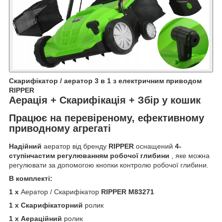
Скарифікатор / аератор 3 в 1 з електричним приводом
RIPPER
Аерація + Скарифікація + Збір у кошик
Працює на перевіреному, ефективному
приводному агрегаті
Надійний
аератор від бренду
RIPPER
оснащений
4-
ступінчастим регулюванням робочої глибини
, яке можна
регулювати за допомогою кнопки контролю робочої глибини.
В комплекті:
1 x
Аератор / Скарифікатор
RIPPER M83271
1 x
Скарифікаторний
ролик
1 x
Аераційний
ролик