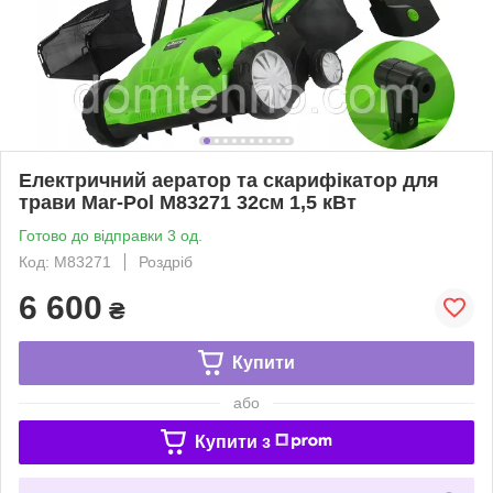
Електричний аератор та скарифікатор для
трави Mar-Pol М83271 32см 1,5 кВт
Готово до відправки 3 од.
Код: М83271
Роздріб
6 600
₴
Купити
або
Купити з