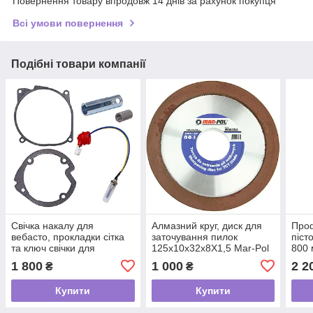
Повернення товару впродовж 14 днів за рахунок покупця
Всі умови повернення
Подібні товари компанії
Свічка накалу для
Алмазний круг, диск для
Проф
вебасто, прокладки сітка
заточування пилок
піст
та ключ свічки для
125x10x32x8X1,5 Mar-Pol
800 
автономки Mar-Pol
M08354
M88
1 800
1 000
2 2
₴
₴
М8095002
фар
Купити
Купити