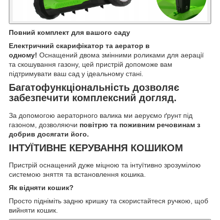
Повний комплект для вашого саду
Електричний скарифікатор та аератор в
одному!
Оснащений двома змінними роликами для аерації
та скошування газону, цей пристрій допоможе вам
підтримувати ваш сад у ідеальному стані.
Багатофункціональність дозволяє
забезпечити комплексний догляд.
За допомогою аераторного валика ми аеруємо ґрунт під
газоном, дозволяючи
повітрю та поживним речовинам з
добрив досягати його.
ІНТУЇТИВНЕ КЕРУВАННЯ КОШИКОМ
Пристрій оснащений дуже міцною та інтуїтивно зрозумілою
системою зняття та встановлення кошика.
Як відняти кошик?
Просто підніміть задню кришку та скористайтеся ручкою, щоб
вийняти кошик.