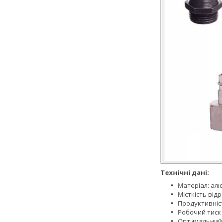
Технічні дані:
Матеріал: алю
Місткість від
Продуктивніст
Робочий тиск 
Оптимальний к