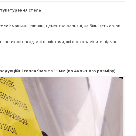
тукатурення стель
телі:
машинні, глиняні, цементно-вапняні, на більшість основ.
астикові насадки зі шплінтами, які важко замінити під час
дукційні сопла 9 мм та 11 мм (по 4 кожного розміру).