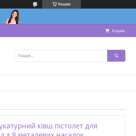
Кошик
Кошик
катурний ківш пістолет для
4л + 8 металевих насадок