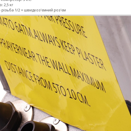
: 2,5 кг
 різьба 1/2 + швидкоз'ємний роз'єм