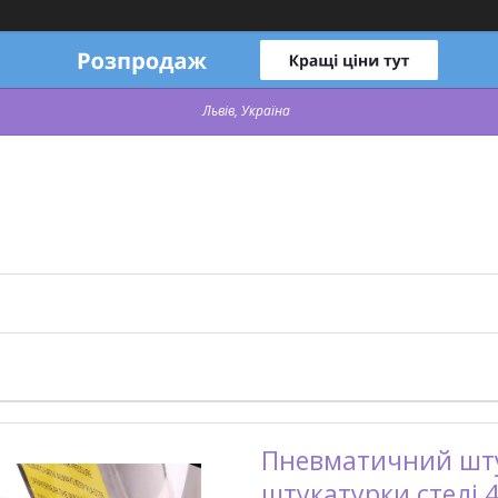
Львів, Україна
Пневматичний шту
штукатурки стелі 