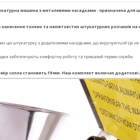
катурна машина з металевими насадками - призначена для ш
нанесення тонких та напівтовстих штукатурних розчинів на с
мо цю штукатурку з додатковими насадками, що вкручуються! Це не пл
садки забезпечують комфортну роботу та тривалий термін служби.
ір сопла становить 19 мм. Наш комплект включає додаткові ре