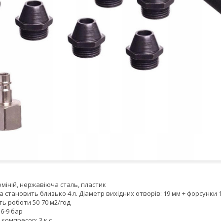
міній, нержавіюча сталь, пластик
ра становить близько 4 л. Діаметр вихідних отворів: 19 мм + форсунки 
ь роботи 50-70 м2/год
6-9 бар
омпресор: 3 к.с.