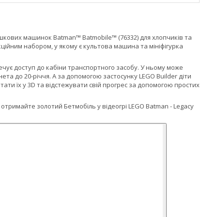
шкових машинок Batman™ Batmobile™ (76332) для хлопчиків та
кційним набором, у якому є культова машина та мініфігурка
ечує доступ до кабіни транспортного засобу. У ньому може
ета до 20-річчя. А за допомогою застосунку LEGO Builder діти
ати їх у 3D та відстежувати свій прогрес за допомогою простих
отримайте золотий Бетмобіль у відеогрі LEGO Batman - Legacy