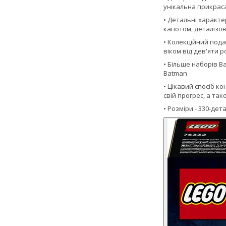
унікальна прикраса,
• Детальні характ
капотом, деталізо
• Колекційний пода
віком від дев'яти р
• Більше наборів 
Batman
• Цікавий спосіб к
свій прогрес, а та
• Розміри - 330-де