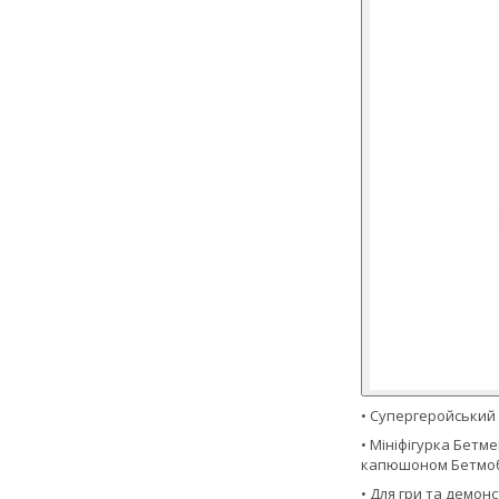
• Супергеройський 
• Мініфігурка Бет
капюшоном Бетмо
• Для гри та демон