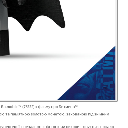
Batmobile™ (76332) з фільму про Бетмена™
дкою та пам’ятною золотою монетою, захованою під знімним
супергероїв, незалежно від того, чи використовується вона як