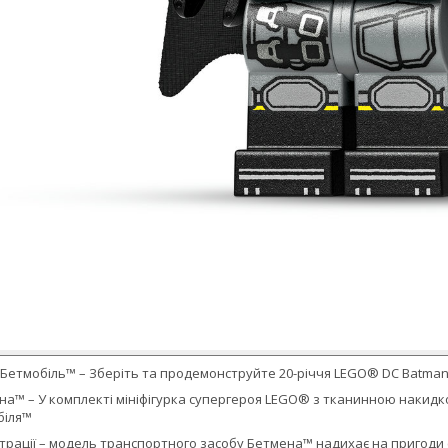
Бетмобіль™ – Зберіть та продемонструйте 20-річчя LEGO® DC Batman 
мена™ – У комплекті мініфігурка супергероя LEGO® з тканинною наки
біля™
страції – модель транспортного засобу Бетмена™ надихає на пригоди 