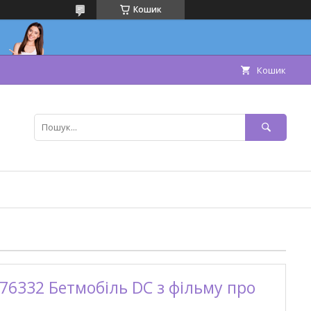
Кошик
Кошик
76332 Бетмобіль DC з фільму про