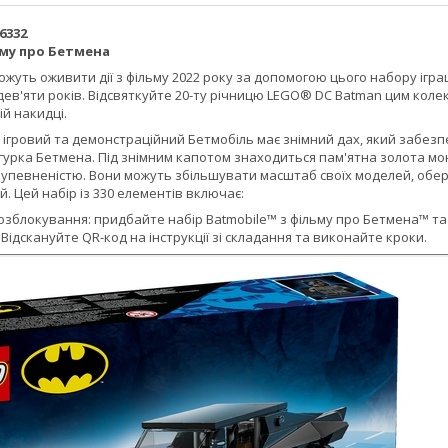
6332
ьму про Бетмена
уть оживити дії з фільму 2022 року за допомогою цього набору ігра
 дев'яти років. Відсвяткуйте 20-ту річницю LEGO® DC Batman цим коле
й накидці.
ігровий та демонстраційний Бетмобіль має знімний дах, який забезп
ігурка Бетмена. Під знімним капотом знаходиться пам'ятна золота мон
упевненістю. Вони можуть збільшувати масштаб своїх моделей, оберт
й. Цей набір із 330 елементів включає:
зблокування: придбайте набір Batmobile™ з фільму про Бетмена™ та 
. Відскануйте QR-код на інструкції зі складання та виконайте кроки.