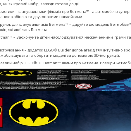
 чи як ігровий набір, завжди готова до дії
еристики – шанувальники фільмів про Бетмена™ та автомобілів супер
ваною кабіною та друкованими наклейками
рунок для шанувальників Бетмена™ – даруйте цю модель Бетмобіля™ н
оків, які люблять Бетмена
Batman™ – Заохочуйте дітей насолоджуватися нескінченними іграми 
онструювання – додаток LEGO® Builder допомагає дітям інтуїтивно зр
кож збільшувати та обертати моделі за допомогою 3D-інструкцій.
талевий набір LEGO® DC Batman™: Фільм про Бетмена. Розміри Бетмобіля