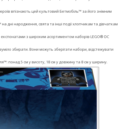
героїв впізнають цей культовий Бетмобіль™ за його знімним
а дні народження, свята та інші події хлопчикам та дівчаткам
та експонатами з широким асортиментом наборів LEGO® DC
озуміло збирати. Вони можуть зберігати набори, відстежувати
™: понад 5 см у висоту, 18 см у довжину та 8 см у ширину.