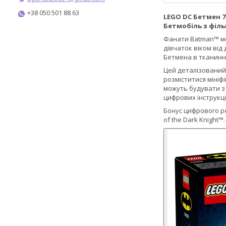
+38 050 501 88 63
LEGO DC Бетмен 7
Бетмобіль з філ
Фанати Batman™ мож
дівчаток віком від
Бетмена в тканинні
Цей деталізований 
розміститися мініф
можуть будувати з 
цифрових інструкці
Бонус цифрового ро
of the Dark Knight™