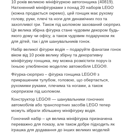
10 років великою мініфігуркою автогонщика (40819).
Натхненний мініфігурками з понад 20 наборів LEGO
(кожна продається окремо), цей гонщик має рухому
голову, руки, плечі та ноги для динамічних поз та
захопливої ​​гри. Також під шоломом захований сюрприз.
Ця велика збірна фігурка стане чудовим декором будь-
якого дому чи офісу, а також чудовим подарунком як
для дітей, так і для шанувальників гонок.
Набір великої фігурки водія – подаруйте фанатам гонок
віком від 10 років велику збірну та декоративну
мініфігурку гонщика, яку можна розмістити поруч із
їхньою улюбленою моделлю автомобіля LEGO®.
Фігурка-сюрприз – фігурка гонщика LEGO® з
прикрашеним тулубом, головою, що обертається,
рухомими руками, плечима та ногами, а також
сюрпризом під шоломом.
Конструктор LEGO® — шанувальники гоночних
автомобілів або транспортних засобів LEGO тепер
можуть зібрати збільшену мініфігурку водія.
Гоночний набір – ця велика мініфігурка призначена
переважно для показу, але також добре підходить як
іграшка для додавання до інших великих моделей