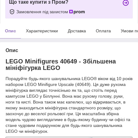
Що таке купити з Пром?
Замовлення під захистом
Опис
Характеристики
Доставка
Оплата
Умови п
Опис
LEGO Minifigures 40649 - Збільшена
мініфігурка LEGO
Порадуйте будь-якого шанувальника LEGO® віком від 10 років
набором LEGO Minifigure Upscale (40649). Ця дуже рухома
мініфігурка виглядає точнісінько як та, що стоїть перед
кампусом LEGO у Біллунні. Вона має рухому голову, руки,
ноги та кисті. Вона також має капелюх, що відкривається, в
якому знаходиться мініфігурка стандартного розміру, що
заохочує до веселої рольової гри. Ця масштабна збірна
модель чудово виглядатиме в будь-якому будинку чи офісі та
стане чудовим подарунком для будь-якого шанувальника
LEGO чи мініфігурок.