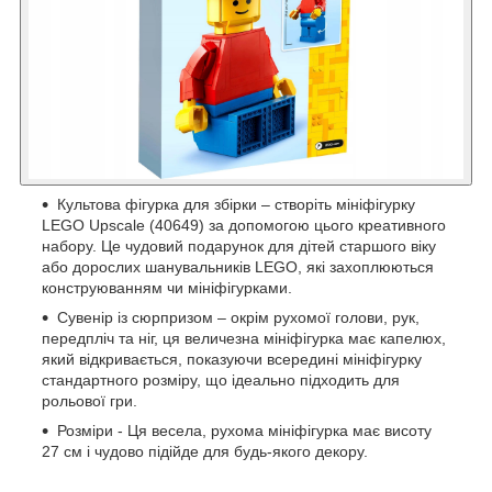
Культова фігурка для збірки – створіть мініфігурку
LEGO Upscale (40649) за допомогою цього креативного
набору. Це чудовий подарунок для дітей старшого віку
або дорослих шанувальників LEGO, які захоплюються
конструюванням чи мініфігурками.
Сувенір із сюрпризом – окрім рухомої голови, рук,
передпліч та ніг, ця величезна мініфігурка має капелюх,
який відкривається, показуючи всередині мініфігурку
стандартного розміру, що ідеально підходить для
рольової гри.
Розміри - Ця весела, рухома мініфігурка має висоту
27 см і чудово підійде для будь-якого декору.