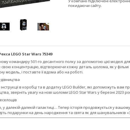
У компанії підключені електронн
покидаючи сайту.
екса LEGO Star Wars 75349
ному командиру 501-го десантного полку за допомогою цієї моделі д
е свою концентрацію, відтворюючи кожну деталь шолома, як у фільмі «
у модель, і поставте її вдома або на роботі.
удівництва
 інструкції в коробці та в додатку LEGO Builder, які допоможуть вам
тва, зверніть увагу на нові шоломи LEGO Star Wars у березні 2023 року
веселощів
, у далекій-далекій галактиці… Тепер історія продовжується у вашому
діть подарунки на день народження та свята як для шанувальників «Зор