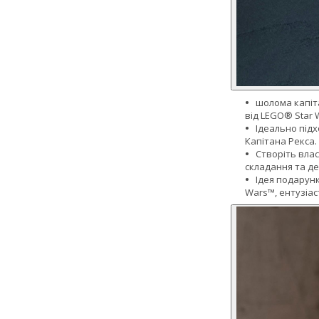
шолома капіта
від LEGO® Star 
Ідеально підх
Капітана Рекса.
Створіть влас
складання та де
Ідея подарун
Wars™, ентузіа