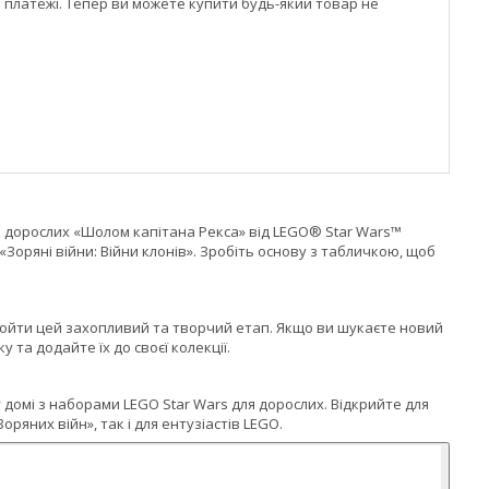
і платежі. Тепер ви можете купити будь-який товар не
ля дорослих «Шолом капітана Рекса» від LEGO® Star Wars™
Зоряні війни: Війни клонів». Зробіть основу з табличкою, щоб
 пройти цей захопливий та творчий етап. Якщо ви шукаєте новий
 та додайте їх до своєї колекції.
 домі з наборами LEGO Star Wars для дорослих. Відкрийте для
яних війн», так і для ентузіастів LEGO.