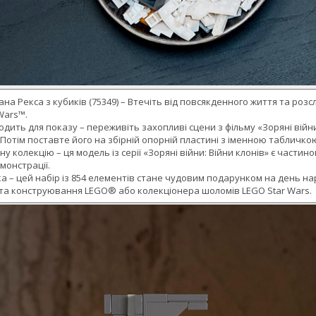
на Рекса з кубиків (75349) – Втечіть від повсякденного життя та ро
Wars™.
одить для показу – переживіть захопливі сцени з фільму «Зоряні вій
 Потім поставте його на збірній опорній пластині з іменною табличко
ну колекцію – ця модель із серії «Зоряні війни: Війни клонів» є част
монстрації.
ка – цей набір із 854 елементів стане чудовим подарунком на день н
ста конструювання LEGO® або колекціонера шоломів LEGO Star Wars.