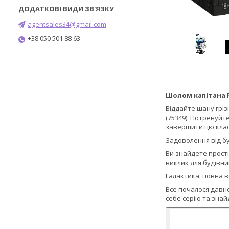
agentsales34@gmail.com
+38 050 501 88 63
Шолом капітана Р
Віддайте шану гріз
(75349). Потренуйт
завершити цю класн
Задоволення від б
Ви знайдете прості
виклик для будівниц
Галактика, повна 
Все почалося давно
себе серію та знай