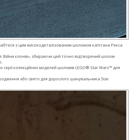
зслабтеся з цим високодеталізованим шоломом капітана Рекса
ни: Війни клонів», збираючи цей точно відтворений шолом
ю.
иною серії колекційних моделей шоломів LEGO® Star Wars™ для
ародження або свято для дорослого шанувальника Star