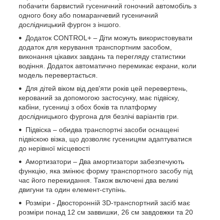
побачити барвистий гусеничний гоночний автомобіль з
одного боку або помаранчевий гусеничний
дослідницький фургон з іншого.
Додаток CONTROL+ – Діти можуть використовувати
додаток для керування транспортним засобом,
виконання цікавих завдань та перегляду статистики
водіння. Додаток автоматично перемикає екрани, коли
модель перевертається.
Для дітей віком від дев'яти років цей перевертень,
керований за допомогою застосунку, має підвіску,
кабіни, гусениці з обох боків та платформу
дослідницького фургона для безлічі варіантів гри.
Підвіска – обидва транспортні засоби оснащені
підвіскою візка, що дозволяє гусеницям адаптуватися
до нерівної місцевості
Амортизатори – Два амортизатори забезпечують
функцію, яка змінює форму транспортного засобу під
час його перекидання. Також включені два великі
двигуни та один елемент-ступінь.
Розміри - Двосторонній 3D-транспортний засіб має
розміри понад 12 см заввишки, 26 см завдовжки та 20