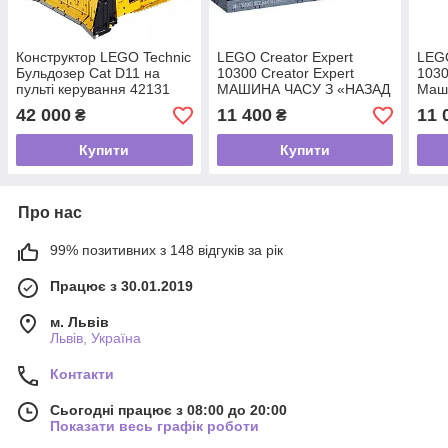
Конструктор LEGO Technic
LEGO Creator Expert
LEGO
Бульдозер Cat D11 на
10300 Creator Expert
1030
пульті керування 42131
МАШИНА ЧАСУ З «НАЗАД
Маши
У МАЙБУТНЄ»
май
42 000
11 400
11 
₴
₴
Купити
Купити
Про нас
99% позитивних з 148 відгуків за рік
Працює з 30.01.2019
м. Львів
Львів, Україна
Контакти
Сьогодні працює з 08:00 до 20:00
Показати весь графік роботи