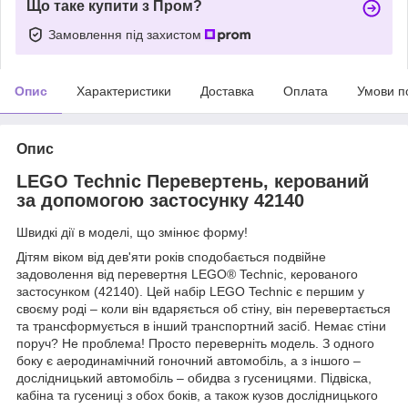
Що таке купити з Пром?
Замовлення під захистом
Опис
Характеристики
Доставка
Оплата
Умови п
Опис
LEGO Technic Перевертень, керований
за допомогою застосунку 42140
Швидкі дії в моделі, що змінює форму!
Дітям віком від дев'яти років сподобається подвійне
задоволення від перевертня LEGO® Technic, керованого
застосунком (42140). Цей набір LEGO Technic є першим у
своєму роді – коли він вдаряється об стіну, він перевертається
та трансформується в інший транспортний засіб. Немає стіни
поруч? Не проблема! Просто переверніть модель. З одного
боку є аеродинамічний гоночний автомобіль, а з іншого –
дослідницький автомобіль – обидва з гусеницями. Підвіска,
кабіна та гусениці з обох боків, а також кузов дослідницького