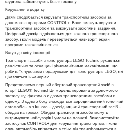
фургона забезпечують безліч екшену.
Керування в додатку
Дітям сподобається керувати транспортним засобом за
допомогою програми CONTROL+. Вони зможуть керувати
транспортним засобом та виконувати захопливі завдання.
Цифровий досвід відрізняється для кожного транспортного
засобу, і коли модель перевертається навиворіт, екран
програми також змінюється.
Вступ до світу інженерії
Транспортні засоби з конструктора LEGO Technic рухаються
реалістично та оснащені різноманітними механізмами, що
робить їх чудовими подарунками для конструкторів LEGO, які
цікавляться інженерією.
Представляємо перший обертовий транспортний засіб в
історії LEGO® Technic! Ця модель, керована за допомогою
застосунку, фактично є двома транспортними засобами в
одному. З одного боку знаходиться аеродинамічний гоночний
автомобіль, а з іншого – дослідницький транспортний засіб –
обидва на треках. Обидва транспортні засоби можуть
витримувати найсуворіші умови на планеті. Використовуйте
застосунок CONTROL+ для керування транспортом, і коли
один автомобіль врізається в стіну, він трансформується в