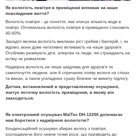
Як вологість повітря в приміщенні впливає на наше
повсякденне життя?
Вологість повітря - це поняття, яке описує кількість води в
повітрі. Оптимальна вологість повітря в приміщенні становить
40-60%.
Занадто велика вологість викликає ріст грибків і бактерій, і, як
відомо, вони дуже негативно впливають на наше здоров'я.
Особливо ризикують діти, алергіки та люди, які страждають на
астму чи ревматизм.
Надмірна вологість не лише шкідлива для здоров’я та
самопочуття людини, але й спричиняє появу вологи на стінах
та вікнах, а також ускладнює сушку білизни чи вимиту підлогу.
Датчик, встановлений в представленому осушувачі,
зчитує поточну вологість приміщення, в якому він
знаходиться.
Як електронний осушувач MalTec DH-12200 допомагає
нам боротися з надмірною вологістю?
Конденсаційний осушувач збирає вологу з повітря,
охолоджуючи його нижче точки роси, що призводить до