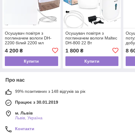
Осушувач повітря з
Осушувач повітря з
Осуш
поглиначем вологи DH-
поглиначем вологи Maltec
поту
2200 білий 2200 мл
DH-800 22 Вт
доб
4 200
1 800
8 6
₴
₴
Купити
Купити
Про нас
99% позитивних з 148 відгуків за рік
Працює з 30.01.2019
м. Львів
Львів, Україна
Контакти