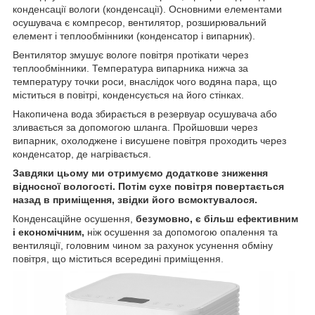
конденсації вологи (конденсації). Основними елементами
осушувача є компресор, вентилятор, розширювальний
елемент і теплообмінники (конденсатор і випарник).
Вентилятор змушує вологе повітря протікати через
теплообмінники. Температура випарника нижча за
температуру точки роси, внаслідок чого водяна пара, що
міститься в повітрі, конденсується на його стінках.
Накопичена вода збирається в резервуар осушувача або
зливається за допомогою шланга. Пройшовши через
випарник, охолоджене і висушене повітря проходить через
конденсатор, де нагрівається.
Завдяки цьому ми отримуємо додаткове зниження
відносної вологості. Потім сухе повітря повертається
назад в приміщення, звідки його всмоктувалося.
Конденсаційне осушення,
безумовно, є більш ефективним
і економічним,
ніж осушення за допомогою опалення та
вентиляції, головним чином за рахунок усунення обміну
повітря, що міститься всередині приміщення.