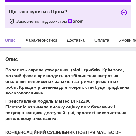
Що таке купити з Пром?
Замовлення під захистом
Опис
Характеристики
Доставка
Оплата
Умови п
Опис
Вологість сприяє утворенню цвілі і грибків. Крім того,
мокрий фасад призводить до збільшення витрат на
опалення, неприємних запахів і затримок ремонтних
робіт. Кращим рішенням для мокрих стін буде придбання
вологопоглинача.
Представлена модель
MalTec DH-12200
Electronic
отримала високу оцінку всіх бажаючих і
покупців завдяки
доступній ціні, простоті використання і
ретельному виконанню
.
КОНДЕНСАЦІЙНИЙ СУШИЛЬНИК ПОВІТРЯ MALTEC DH-