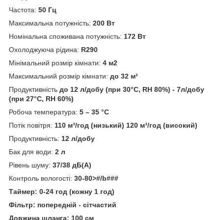
Частота:
50 Гц
Максимальна потужність:
200 Вт
Номінальна споживана потужність:
172 Вт
Охолоджуюча рідина:
R290
Мінімальний розмір кімнати:
4 м2
Максимальний розмір кімнати:
до 32 м²
Продуктивність
до 12 л/добу (при 30°C, RH 80%) - 7л/добу
(при 27°C, RH 60%)
Робоча температура:
5 – 35 °C
Потік повітря:
110 м³/год (низький) 120 м³/год (високий)
Продуктивність:
12 л/добу
Бак для води:
2 л
Рівень шуму:
37/38 дБ(А)
Контроль вологості:
30-80>#/b###
Таймер:
0-24 год (кожну 1 год)
Фільтр:
попередній - сітчастий
Довжина шланга:
100 см