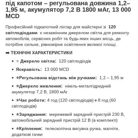
під капотом – регульована довжина 1,2–
1,95 м, акумулятор 7,2 В 1800 мАг, 13 000
MCD
Професійний підкапотний ліхтар для майстерні зі
120
світлодіодами
є незамінним джерелом світла для ремонту
автомобілів, сервісних робіт та будь-яких інших місць, де
потрібне сильне, рівномірне освітлення великої площі.
➡️ ТЕХНІЧНІ ХАРАКТЕРИСТИКИ
⭐
Джерело світла:
120 світлодіодів
Яскравість:
13 000 MCD
⭐Регульована відстань між ручками:
1,2 – 1,95 м
⭐Джерело живлення:
нікель-металгідридний
акумулятор 7,2 В, 1800 мАг
⭐Час роботи:
4 год (120 світлодіодів)🔹8 год (60
світлодіодів)
⭐Заряджання:
мережевий зарядний пристрій 230 В,
автомобільний зарядний пристрій 12 В (в комплекті)
⭐Кріплення:
телескопічна висувна ручка, магніти,
додаткові гачки