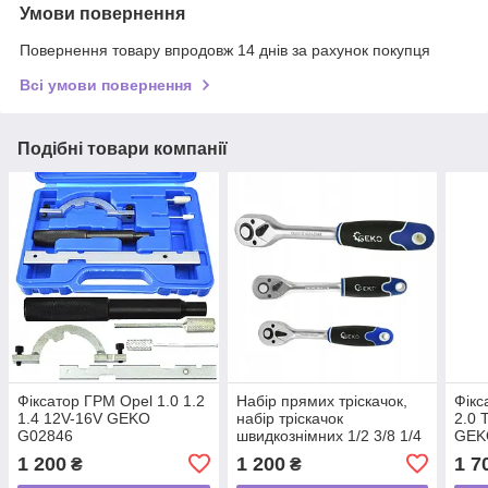
Умови повернення
Повернення товару впродовж 14 днів за рахунок покупця
Всі умови повернення
Подібні товари компанії
Фіксатор ГРМ Opel 1.0 1.2
Набір прямих тріскачок,
Фікс
1.4 12V-16V GEKO
набір тріскачок
2.0 
G02846
швидкознімних 1/2 3/8 1/4
GEK
Geko G10136 Cr-V
1 200
1 200
1 7
₴
₴