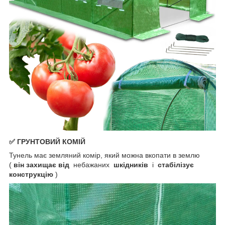
✅ ГРУНТОВИЙ КОМІЙ
Тунель має земляний комір, який можна вкопати в землю
(
він захищає від
небажаних
шкідників
і
стабілізує
конструкцію
)