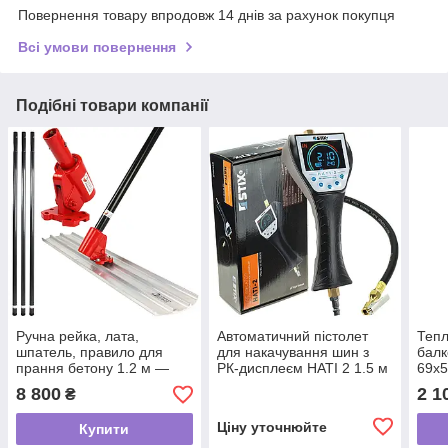
Повернення товару впродовж 14 днів за рахунок покупця
Всі умови повернення
Подібні товари компанії
Ручна рейка, лата,
Автоматичний пістолет
Тепл
шпатель, правило для
для накачування шин з
балк
прання бетону 1.2 м —
РК-дисплеєм HATI 2 1.5 м
69x5
5.40 м Mar-Pol M79496
0-16 BAR Stix
поло
8 800
2 1
₴
Ціну уточнюйте
Купити