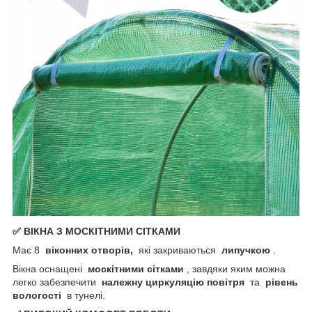
✅ ВІКНА З МОСКІТНИМИ СІТКАМИ
Має 8
віконних отворів,
які закриваються
липучкою
.
Вікна оснащені
москітними сітками
, завдяки яким можна
легко забезпечити
належну циркуляцію повітря
та
рівень
вологості
в тунелі.