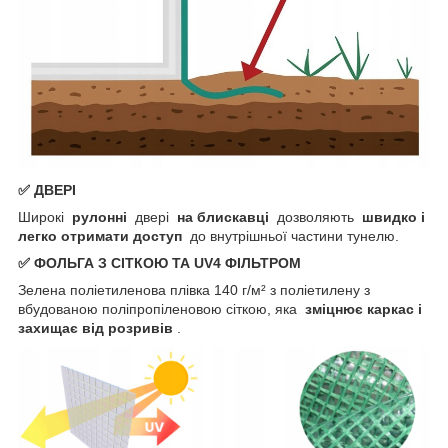
✅ ДВЕРІ
Широкі
рулонні
двері
на блискавці
дозволяють
швидко і
легко отримати доступ
до внутрішньої частини тунелю.
✅ ФОЛЬГА З СІТКОЮ ТА UV4 ФІЛЬТРОМ
Зелена поліетиленова плівка 140 г/м² з поліетилену з
вбудованою поліпропіленовою сіткою, яка
зміцнює каркас і
захищає від розривів
.