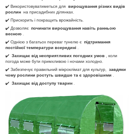
✔️ Використовуватиметься для
вирощування різних видів
рослин
на присадибних ділянках.
✔️ Прискорить і покращить врожайність.
✔️ Дозволяє
починати вирощування навіть ранньою
весною
.
✔️ Однією з багатьох переваг тунелю є
підтримання
постійної температури всередині
.
✔️
Захищає від несприятливих погодних умов
, коли
погода може бути примхливою і ночами холодно.
✔️ Забезпечує правильний мікроклімат для культур,
завдяки
чому рослини ростуть швидше та є здоровішими
.
✔️
Захищає від доступу тварин
.