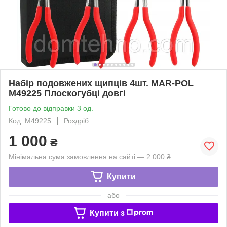
Набір подовжених щипців 4шт. MAR-POL
M49225 Плоскогубці довгі
Готово до відправки 3 од.
Код: M49225
Роздріб
1 000
₴
Мінімальна сума замовлення на сайті — 2 000 ₴
Купити
або
Купити з