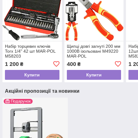
Набір торцевих ключів
Щипці довгі загнуті 200 мм
Набі
Torx 1/4" 42 шт MAR-POL
1000В ізольовані M49220
12шт
M58203
MAR-POL
M58
1 200
400
1 2
₴
₴
Купити
Купити
Акційні пропозиції та новинки
Подарунок