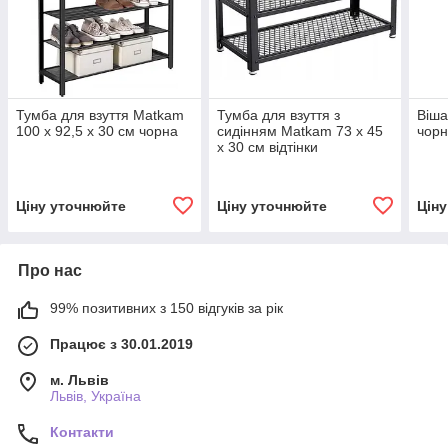
Тумба для взуття Matkam
Тумба для взуття з
Віша
100 х 92,5 х 30 см чорна
сидінням Matkam 73 х 45
чорн
х 30 см відтінки
коричневого
Ціну уточнюйте
Ціну уточнюйте
Цін
Про нас
99% позитивних з 150 відгуків за рік
Працює з 30.01.2019
м. Львів
Львів, Україна
Контакти