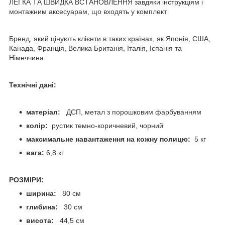
ЛЕГКА ТА ШВИДКА ВСТАНОВЛЕННЯ завдяки інструкціям і
монтажним аксесуарам, що входять у комплект
Бренд, який цінують клієнти в таких країнах, як Японія, США,
Канада, Франція, Велика Британія, Італія, Іспанія та
Німеччина.
Технічні дані:
матеріал:
ДСП, метал з порошковим фарбуванням
колір:
рустик темно-коричневий, чорний
максимальне навантаження на кожну полицю:
5 кг
вага:
6,8 кг
РОЗМІРИ:
ширина:
80 см
глибина:
30 см
висота:
44,5 см