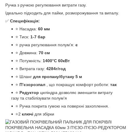
Ручка з ручкою регулювання витрати газу.
Ідеально підходить для пайки, розморожування та випалу.
✅
Специфікація:
⭐ Насадка:
60 ​​мм
⭐ Тиск:
1-7 бар
⭐ ручка регулювання полум'я:
є
⭐ Довжина:
70 см
⭐ Потужність:
1400°C 60кВт
⭐ Витрата газу:
4284г/год
⭐ Шланг
для пропану/бутану 5 м
⭐
П’єзорозпал
, що покращує комфорт роботи:
так
⭐
Редуктор
циліндра дозволяє зменшити витрату
газу та стабілізувати полум'я
⭐ Ручка покрита гумою на поверхні захоплення.
⭐2
ключі
для збірки