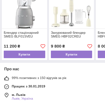
Блендер стаціонарний
Занурюваний блендер
Бле
SMEG BLF01SVEU
SMEG HBF02CREU
HBF
11 200
9 800
8 0
₴
₴
Купити
Купити
Про нас
99% позитивних з 150 відгуків за рік
Працює з 30.01.2019
м. Львів
Львів, Україна