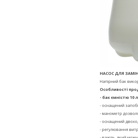
НАСОС ДЛЯ ЗАМІН
Напірний бак вико
Особливості про
- бак ємністю 10 л
- оснащений запоб
- манометр дозвол
- оснащений двох
- регулювання вит
- важіль, який мож