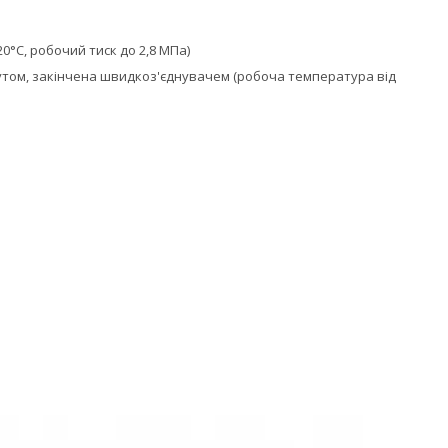
0°C, робочий тиск до 2,8 МПа)
утом, закінчена швидкоз'єднувачем (робоча температура від