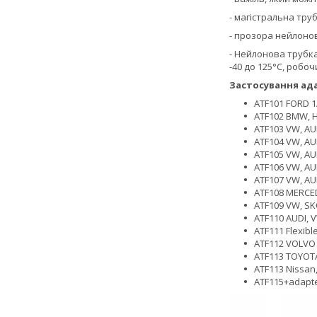
- магістральна тру
- прозора нейлоно
- Нейлонова трубк
-40 до 125°C, робоч
Застосування ада
ATF101 FORD 1
ATF102 BMW, 
ATF103 VW, AU
ATF104 VW, AU
ATF105 VW, AU
ATF106 VW, AU
ATF107 VW, AU
ATF108 MERCE
ATF109 VW, S
ATF110 AUDI, 
ATF111 Flexib
ATF112 VOLVO
ATF113 TOYOTA
ATF113 Nissan,
ATF115+adapte