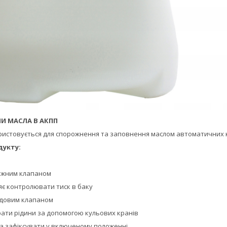
И МАСЛА В АКПП
ристовується для спорожнення та заповнення маслом автоматичних к
дукту:
іжним клапаном
яє контролювати тиск в баку
одовим клапаном
рати рідини за допомогою кульових кранів
на зафіксувати у включеному положенні