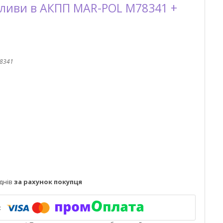
оливи в АКПП MAR-POL M78341 +
8341
днів
за рахунок покупця