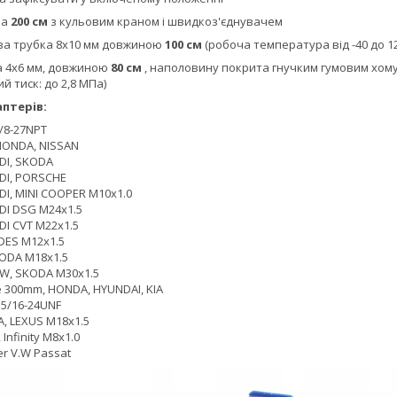
ба
200 см
з кульовим краном і швидкоз'єднувачем
ва трубка 8х10 мм довжиною
100 см
(робоча температура від -40 до 12
а 4х6 мм, довжиною
80 см
, наполовину покрита гнучким гумовим хом
ий тиск: до 2,8 МПа)
птерів:
/8-27NPT
HONDA, NISSAN
DI, SKODA
DI, PORSCHE
DI, MINI COOPER M10x1.0
DI DSG M24x1.5
DI CVT M22x1.5
DES M12x1.5
KODA M18x1.5
VW, SKODA M30x1.5
le 300mm, HONDA, HYUNDAI, KIA
 5/16-24UNF
, LEXUS M18x1.5
 Infinity M8x1.0
r V.W Passat