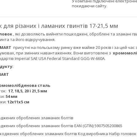
У компанії підключені електронн
покидаючи сайту.
 для різаних і ламаних гвинтів 17-21,5 мм
оловок
, які дозволяють вийняти пошкоджені, оброблені та зламані г
инта та його відкручування.
SMART
присутні на польському ринку вже майже 20 років і за цей час
 умовах, при змінних навантаженнях. Вони виготовлені з
хромомолі
тандартів Imperial SAE USA Federal Standard GGG-W-660A.
дукту:
MART
омомолібденова сталь
ток:
17, 18,5, 20 і 21,5 мм
ки:
54 мм
вки:
12х11х5 см