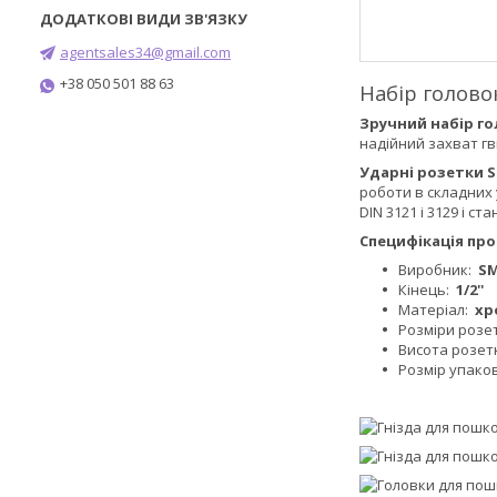
agentsales34@gmail.com
+38 050 501 88 63
Набір головок
Зручний набір г
надійний захват гв
Ударні розетки 
роботи в складних
DIN 3121 і 3129 і с
Специфікація про
Виробник:
S
Кінець:
1/2''
Матеріал:
хр
Розміри розе
Висота розет
Розмір упако