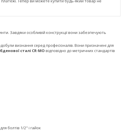
і платежі. Тепер ви можете купити будь-який товар не
винти. Завдяки особливій конструкції вони забезпечують
 здобули визнання серед професіоналів. Вони призначені для
бденової сталі CR-MO
відповідно до метричних стандартів