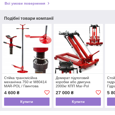
Всі умови повернення
Подібні товари компанії
Стійка трансмісійна
Домкрат підлоговий
Стой
механічна 750 кг M80414
коробки або двигуна
гидр
MAR-POL / Гвинтова
2000кг КПП Mar-Pol
Гідр
опора
M80417 2 тони
знім
4 600
27 000
5 8
₴
₴
Купити
Купити