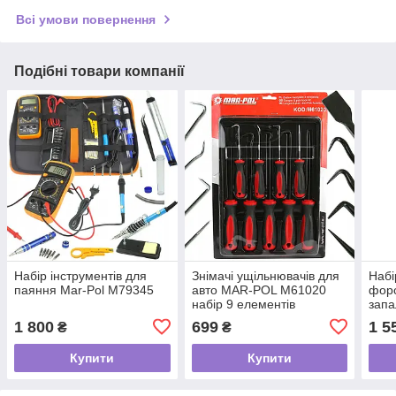
Всі умови повернення
Подібні товари компанії
Набір інструментів для
Знімачі ущільнювачів для
Набі
паяння Mar-Pol M79345
авто MAR-POL M61020
форс
набір 9 елементів
запа
розж
1 800
699
1 5
₴
₴
Pol 
Купити
Купити