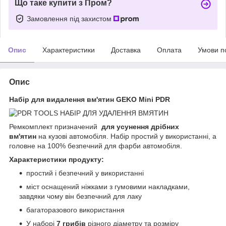
Що таке купити з Пром?
Замовлення під захистом
Опис
Характеристики
Доставка
Оплата
Умови п
Опис
Набір для видалення вм'ятин GEKO Mini PDR
Ремкомплект призначений
для усунення дрібних
вм'ятин
на кузові автомобіля. Набір простий у використанні, а
головне на 100% безпечний для фарби автомобіля.
Характеристики продукту:
простий і безпечний у використанні
міст оснащений ніжками з гумовими накладками,
завдяки чому він безпечний для лаку
багаторазового використання
У наборі
7 грибів
різного діаметру та розміру