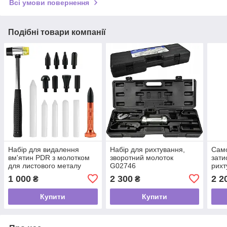
Всі умови повернення
Подібні товари компанії
Набір для видалення
Набір для рихтування,
Само
вм'ятин PDR з молотком
зворотний молоток
зати
для листового металу
G02746
рихт
GEKO G02646
3T 
1 000
2 300
2 2
₴
₴
Купити
Купити