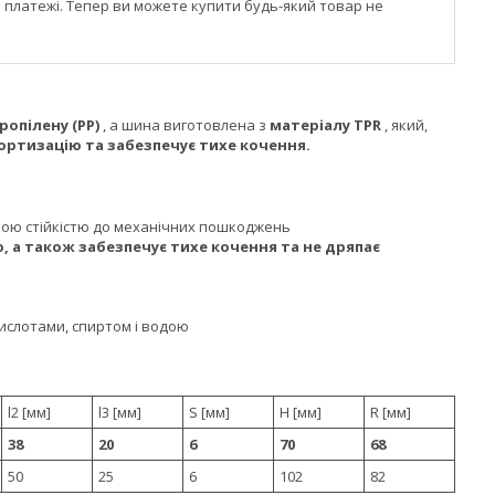
і платежі. Тепер ви можете купити будь-який товар не
ропілену (PP)
, а шина виготовлена ​​з
матеріалу TPR
, який,
ртизацію та забезпечує тихе кочення.
окою стійкістю до механічних пошкоджень
, а також забезпечує тихе кочення та не дряпає
кислотами, спиртом і водою
l2 [мм]
l3 [мм]
S [мм]
H [мм]
R [мм]
38
20
6
70
68
50
25
6
102
82