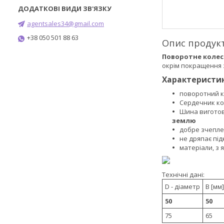
agentsales34@gmail.com
+38 050 501 88 63
Опис продук
Поворотне колес
окрім покращення 
Характеристик
поворотний к
Сердечник ко
Шина виготовл
землю
добре зчепл
не дряпає під
матеріали, з 
Технічні дані:
D - діаметр
B [мм]
50
50
75
65