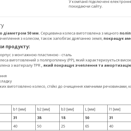
У компанії підключені електронн
покидаючи сайту.
ту
о діаметром 50 мм.
Серцевина колеса виготовлена ​​з міцного
поліп
зчеплення з колесом, також запобігає дряпанню землі,
покращує амо
и продукту:
орпус з монтажною пластиною - сталь
леса виготовлений з поліпропілену (PP), який характеризується вис
ена ​​з матеріалу TPR
, який покращує зчеплення та амортизацію
ення
кладку
яких виготовлено колесо, стійкі до очищення хімічними речовинами, 
b1 [мм]
b2 [мм]
b3 [мм]
L [мм]
l1 [мм]
31
38
18
50
31
40
50
25
65
40