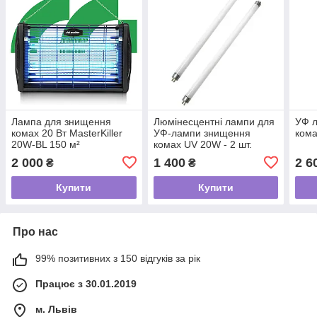
Лампа для знищення
Люмінесцентні лампи для
УФ 
комах 20 Вт MasterKiller
УФ-лампи знищення
ком
20W-BL 150 м²
комах UV 20W - 2 шт.
2 000
1 400
2 6
₴
₴
Купити
Купити
Про нас
99% позитивних з 150 відгуків за рік
Працює з 30.01.2019
м. Львів