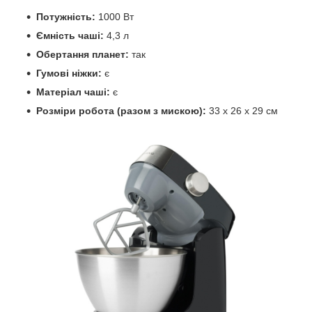
Потужність:
1000 Вт
Ємність чаші:
4,3 л
Обертання планет:
так
Гумові ніжки:
є
Матеріал чаші:
є
Розміри робота (разом з мискою):
33 х 26 х 29 см