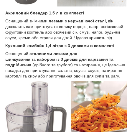
Акриловий блендер 1,5 л в комплекті
Оснащений знімними
лезами з нержавіючої сталі,
він
дозволить вам приготувати велику порцію, напр. освіжаючий
фруктовий коктейль або овочевий сік, смузі, напої, будь-які
соуси, креми або страви для дітей. Чудово кришить лід.
Кухонний комбайн 1,4 літра з 3 дисками в комплекті
Оснащений
сталевими лезами для
шинкування
та
набором із 3 дисків для нарізання та
подрібнення
(дрібного та грубого) та натирання, це ідеальна
насадка для приготування салатів, соусів, соусів, натирання
картоплі та сиру або приготування овочів для супів та рагу.