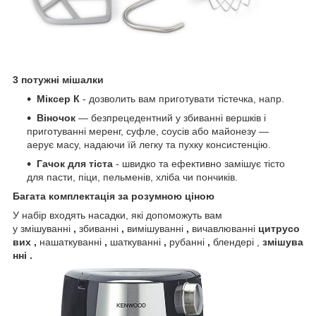
3 потужні мішалки
Міксер К
- дозволить вам приготувати тістечка, напр.
Віночок
— безпрецедентний у збиванні вершків і
приготуванні меренг, суфле, соусів або майонезу —
аерує масу, надаючи їй легку та пухку консистенцію.
Гачок для тіста
- швидко та ефективно замішує тісто
для пасти, піци, пельменів, хліба чи пончиків.
Багата комплектація за розумною ціною
У набір входять насадки, які допоможуть вам
у змішуванні
,
збиванні
,
вимішуванні
,
вичавлюванні
цитрусо
вих
,
нашаткуванні
,
шаткуванні
,
рубанні
,
блендері ,
змішува
нні
.