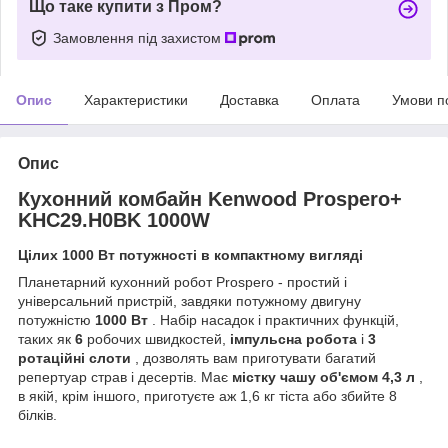
Що таке купити з Пром?
Замовлення під захистом
Опис
Характеристики
Доставка
Оплата
Умови п
Опис
Кухонний комбайн Kenwood Prospero+
KHC29.H0BK 1000W
Цілих 1000 Вт потужності в компактному вигляді
Планетарний кухонний робот Prospero - простий і
універсальний пристрій, завдяки потужному двигуну
потужністю
1000 Вт
. Набір насадок і практичних функцій,
таких як
6
робочих швидкостей,
імпульсна робота
і
3
ротаційні слоти
, дозволять вам приготувати багатий
репертуар страв і десертів. Має
містку чашу об'ємом 4,3 л
,
в якій, крім іншого, приготуєте аж 1,6 кг тіста або збийте 8
білків.