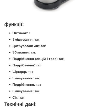
функції:
Обтисок:
є
Змішування:
так
Цитрусовий сік:
так
Збивання:
так
Подрібнення спецій і трав:
так
Подрібнення:
так
Шредер:
так
Змішування:
так
Подрібнення:
так
Змішування:
так
Сік:
так
Технічні дані: