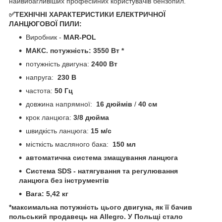
найвибагливіших професійних користувачів бензопил.
✅ТЕХНІЧНІ ХАРАКТЕРИСТИКИ ЕЛЕКТРИЧНОЇ
ЛАНЦЮГОВОЇ ПИЛИ:
Виробник -
MAR-POL
МАКС. потужність: 3550 Вт *
потужність двигуна:
2400
Вт
напруга:
230 В
частота:
50 Гц
довжина напрямної:
16 дюймів
/
40 см
крок ланцюга:
3/8 дюйма
швидкість ланцюга:
15 м/с
місткість масляного бака:
150 мл
автоматична система змащування ланцюга
Система SDS - натягування та регулювання
ланцюга без інструментів
Вага: 5,42 кг
*максимальна потужність цього двигуна, як її бачив
польський продавець на Allegro. У Польщі стало