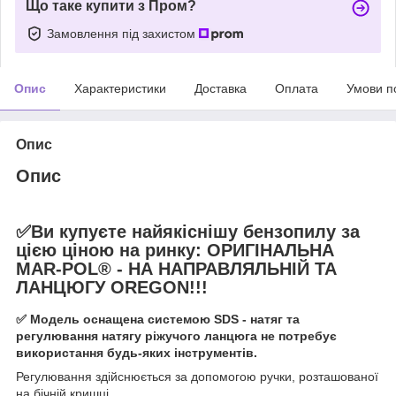
Що таке купити з Пром?
Замовлення під захистом
Опис
Характеристики
Доставка
Оплата
Умови п
Опис
Опис
✅Ви купуєте найякіснішу бензопилу за
цією ціною на ринку: ОРИГІНАЛЬНА
MAR-POL® - НА НАПРАВЛЯЛЬНІЙ ТА
ЛАНЦЮГУ OREGON!!!
✅ Модель оснащена системою SDS - натяг та
регулювання натягу ріжучого ланцюга не потребує
використання будь-яких інструментів.
Регулювання здійснюється за допомогою ручки, розташованої
на бічній кришці.