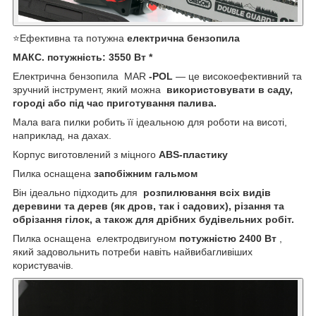
⭐Ефективна та потужна
електрична бензопила
МАКС. потужність: 3550 Вт *
Електрична бензопила
MAR
-POL
— це високоефективний та
зручний інструмент, який можна
використовувати в саду,
городі або під час приготування палива.
Мала вага пилки робить її ідеальною для роботи на висоті,
наприклад, на дахах.
Корпус виготовлений з міцного
ABS-пластику
Пилка оснащена
запобіжним гальмом
Він ідеально підходить для
розпилювання всіх видів
деревини та дерев (як дров, так і садових), різання та
обрізання гілок, а також для дрібних будівельних робіт.
Пилка оснащена електродвигуном
потужністю 2400 Вт
,
який задовольнить потреби навіть найвибагливіших
користувачів.