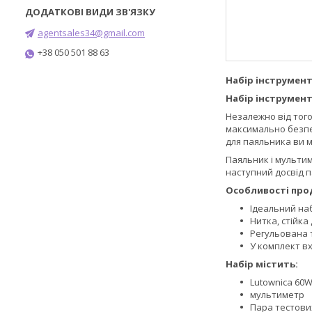
agentsales34@gmail.com
+38 050 501 88 63
Набір інструмент
Набір інструмент
Незалежно від того
максимально безпеч
для паяльника ви 
Паяльник і мульти
наступний досвід п
Особливості про
Ідеальний наб
Нитка, стійка
Регульована т
У комплект в
Набір містить:
Lutownica 60
мультиметр
Пара тестови