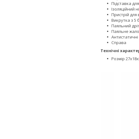
Підставка дл
Ізоляційний н
Пристрій для 
Викрутка з 5 
Паяльний дрі
Паяльне жало
Антистатичні
Справа
Технічні характе
Розмір 27х18х