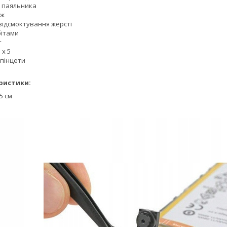
я паяльника
іж
відсмоктування жерсті
бітами
т
 x 5
 пінцети
ристики:
5 см