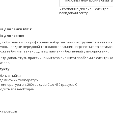
У компанії підключені електронн
покидаючи сайту.
ів для пайки 60 Вт
ів для паяння
, любитель ви чи професіонал, набір паяльних інструментів є незамі
но. Завдяки передовій технології паяльник нагрівається та остигає 
можете бути впевнені, що ваш паяльник безпечний у використанні.
метр допоможуть практично миттєво вирішити проблеми з електрикою.
аяння.
дукту:
ір для пайки
 до високих температур
емпература від 200 градусів C до 450 градусів C
ходить все необхідне
W
х проводів