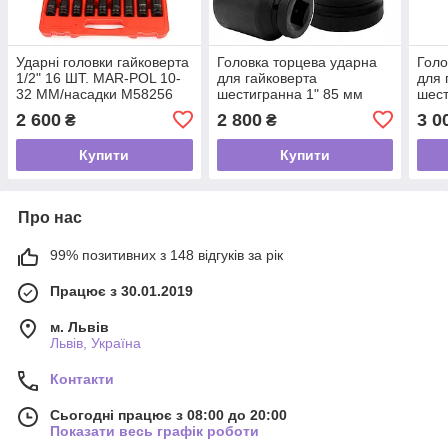
Ударні головки гайковерта
Головка торцева ударна
Голо
1/2" 16 ШТ. MAR-POL 10-
для гайковерта
для 
32 ММ/насадки M58256
шестигранна 1" 85 мм
шест
M58559 Mar-Pol
M585
2 600
2 800
3 0
₴
₴
Купити
Купити
Про нас
99% позитивних з 148 відгуків за рік
Працює з 30.01.2019
м. Львів
Львів, Україна
Контакти
Сьогодні працює з 08:00 до 20:00
Показати весь графік роботи