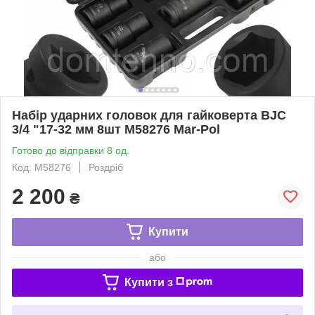
Набір ударних головок для гайковерта BJC
3/4 "17-32 мм 8шт M58276 Mar-Pol
Готово до відправки 8 од.
Код: M58276
Роздріб
2 200
₴
Купити
або
Купити з