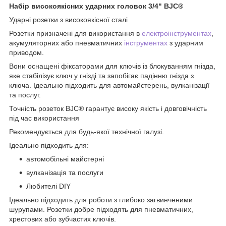
Набір високоякісних ударних головок 3/4" BJC®️
Ударні розетки з високоякісної сталі
Розетки призначені для використання в
електроінструментах
,
акумуляторних або пневматичних
інструментах
з ударним
приводом.
Вони оснащені фіксаторами для ключів із блокуванням гнізда,
яке стабілізує ключ у гнізді та запобігає падінню гнізда з
ключа. Ідеально підходить для автомайстерень, вулканізації
та послуг.
Точність розеток BJC®️ гарантує високу якість і довговічність
під час використання
Рекомендується для будь-якої технічної галузі.
Ідеально підходить для:
автомобільні майстерні
вулканізація та послуги
Любителі DIY
Ідеально підходить для роботи з глибоко загвинченими
шурупами. Розетки добре підходять для пневматичних,
хрестових або зубчастих ключів.