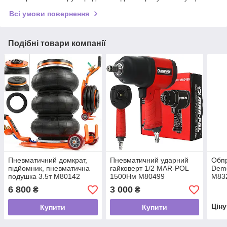
Всі умови повернення
Подібні товари компанії
Пневматичний домкрат,
Пневматичний ударний
Обпр
підйомник, пневматична
гайковерт 1/2 MAR-POL
Dem
подушка 3.5т M80142
1500Нм M80499
M83
6 800
3 000
₴
₴
Цін
Купити
Купити