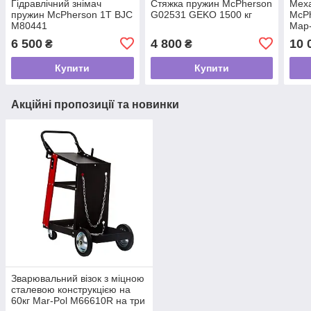
Гідравлічний знімач
Стяжка пружин McPherson
Меха
пружин McPherson 1T BJC
G02531 GEKO 1500 кг
McPh
M80441
Мар-
6 500
4 800
10 
₴
₴
Купити
Купити
Акційні пропозиції та новинки
Зварювальний візок з міцною
сталевою конструкцією на
60кг Mar-Pol M66610R на три