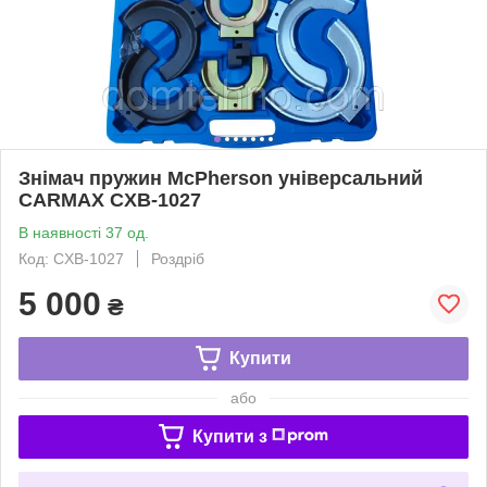
Знімач пружин McPherson універсальний
CARMAX CXB-1027
В наявності 37 од.
Код: CXB-1027
Роздріб
5 000
₴
Купити
або
Купити з