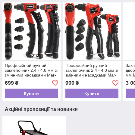
Професійний ручний
Професійний ручний
Закл
заклепочник 2,4 - 4,8 мм зі
заклепочник 2,4 - 4,8 мм зі
дво
змінними насадками Mar-
змінними насадками Mar-
мм M
Pol M49582
Pol M49583
699
900
3 0
₴
₴
Купити
Купити
Акційні пропозиції та новинки