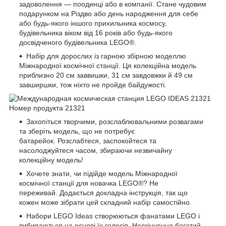
задоволення — поодинці або в компанії. Стане чудовим
подарунком на Різдво або день народження для себе
або будь-якого іншого прихильника космосу,
будівельника віком від 16 років або будь-якого
досвідченого будівельника LEGO®.
Набір для дорослих із гарною збірною моделлю
Міжнародної космічної станції. Ця колекційна модель
приблизно 20 см заввишки, 31 см завдовжки й 49 см
завширшки, тож ніхто не пройде байдужості.
Захопіться творчими, розслаблювальними розвагами
та зберіть модель, що не потребує
батарейок. Розслабтеся, заспокойтеся та
насолоджуйтеся часом, збираючи незвичайну
колекційну модель!
Хочете знати, чи підійде модель Міжнародної
космічної станції для новачка LEGO®? Не
переживай. Додається докладна інструкція, так що
кожен може зібрати цей складний набір самостійно.
Набори LEGO Ideas створюються фанатами LEGO і
вибираються на основі їх голосів. Нескінченно багатий