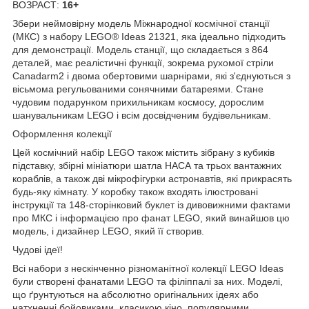
ВОЗРАСТ:
16+
Збери неймовірну модель Міжнародної космічної станції
(МКС) з набору LEGO® Ideas 21321, яка ідеально підходить
для демонстрації. Модель станції, що складається з 864
деталей, має реалістичні функції, зокрема рухомої стріли
Canadarm2 і двома обертовими шарнірами, які з'єднуються з
вісьмома регульованими сонячними батареями. Стане
чудовим подарунком прихильникам космосу, дорослим
шанувальникам LEGO і всім досвідченим будівельникам.
Оформлення колекції
Цей космічний набір LEGO також містить зібрану з кубиків
підставку, збірні мініатюри шатла НАСА та трьох вантажних
кораблів, а також дві мікрофігурки астронавтів, які прикрасять
будь-яку кімнату. У коробку також входять ілюстровані
інструкції та 148-сторінковий буклет із дивовижними фактами
про МКС і інформацією про фанат LEGO, який винайшов цю
модель, і дизайнер LEGO, який її створив.
Чудові ідеї!
Всі набори з нескінченно різноманітної колекції LEGO Ideas
були створені фанатами LEGO та філіппалі за них. Моделі,
що ґрунтуються на абсолютно оригінальних ідеях або
натхненні бойовиками, класикою кіно, популярними