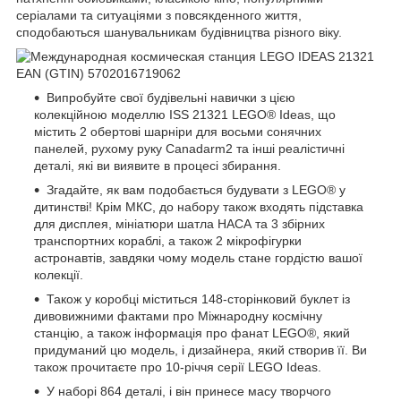
серіалами та ситуаціями з повсякденного життя,
сподобаються шанувальникам будівництва різного віку.
Випробуйте свої будівельні навички з цією
колекційною моделлю ISS 21321 LEGO® Ideas, що
містить 2 обертові шарніри для восьми сонячних
панелей, рухому руку Canadarm2 та інші реалістичні
деталі, які ви виявите в процесі збирання.
Згадайте, як вам подобається будувати з LEGO® у
дитинстві! Крім МКС, до набору також входять підставка
для дисплея, мініатюри шатла НАСА та 3 збірних
транспортних кораблі, а також 2 мікрофігурки
астронавтів, завдяки чому модель стане гордістю вашої
колекції.
Також у коробці міститься 148-сторінковий буклет із
дивовижними фактами про Міжнародну космічну
станцію, а також інформація про фанат LEGO®, який
придуманий цю модель, і дизайнера, який створив її. Ви
також прочитаєте про 10-річчя серії LEGO Ideas.
У наборі 864 деталі, і він принесе масу творчого