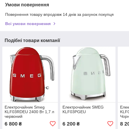
Умови повернення
Повернення товару впродовж 14 днів за рахунок покупця
Всі умови повернення
Подібні товари компанії
Електрочайник Smeg
Електрочайник SMEG
Елек
KLF03RDEU 2400 Вт 1,7 л
KLF03PGEU
KLF0
червоний
Чор
6 800
6 200
8 2
₴
₴